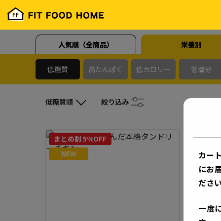
人気順（全商品）
栄養別
低糖質
高たんぱく
低カロリー
低塩分
低糖質順
絞り込み
まとめ割 5%OFF
まとめ割
NEW
カー
にお
ださ
一度