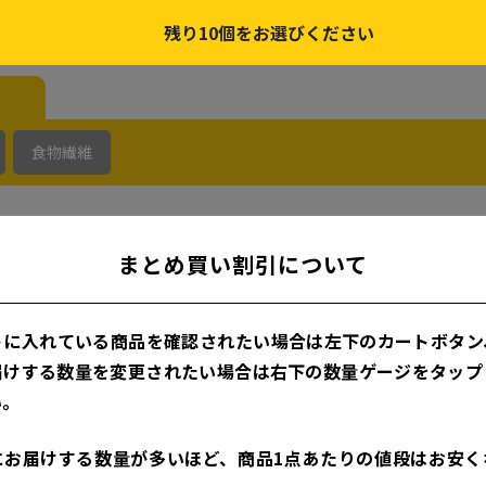
残り
10
個をお選びください
食物繊維
まとめ買い割引について
 5%OFF
まとめ割 5%OFF
トに入れている商品を確認されたい場合は
左下
のカートボタン
届けする数量を変更されたい場合は
右下
の数量ゲージをタップ
い。
にお届けする数量が多いほど、商品1点あたりの値段はお安く