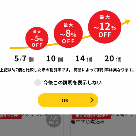
糖質 5.4g
糖質 5.6g
と純米本みりんが香る国産鰆の
【北海道産ホタテ使用】ホタ
き
リックバター醤油炒め
上記は5/7個と比較した際の割引率です。
商品によって割引率は異なります
￥1,211
（税込￥1,308）
（税込￥1,308）
1
￥1,151
（税込￥1,243）
（税込￥1,243）
今後この説明を表示しない
0
0
OK
 5%OFF
まとめ割 5%OFF
人気
No.2