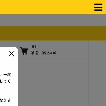
合計
￥
0
（税込￥
0
）
、一度
してく
なりま