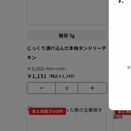
す。
糖質 5g
じっくり漬け込んだ本格タンドリーチ
白味噌
キン
西京焼
※
￥1,211
￥1,211
（税込￥1,308）
￥1,151
￥1,15
（税込￥1,243）
0
まとめ割 5%OFF
まとめ割