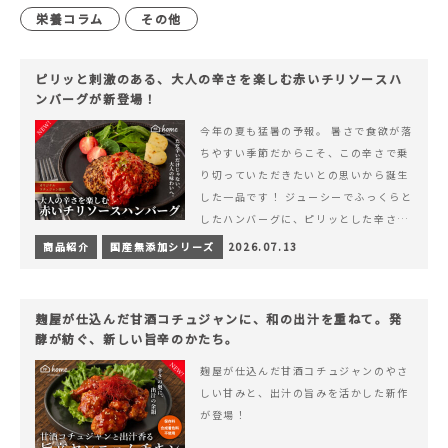
栄養コラム
その他
ピリッと刺激のある、大人の辛さを楽しむ赤いチリソースハ
ンバーグが新登場！
今年の夏も猛暑の予報。 暑さで食欲が落
ちやすい季節だからこそ、この辛さで乗
り切っていただきたいとの思いから誕生
した一品です！ ジューシーでふっくらと
したハンバーグに、ピリッとした辛さと
コク深い旨みが楽しめる特製チリソース
商品紹介
国産無添加シリーズ
2026.07.13
&hellip; 続きを読む ピリッと刺激のあ
る、大人の辛さを楽しむ赤いチリソース
ハンバーグが新登場！
麹屋が仕込んだ甘酒コチュジャンに、和の出汁を重ねて。発
酵が紡ぐ、新しい旨辛のかたち。
麹屋が仕込んだ甘酒コチュジャンのやさ
しい甘みと、出汁の旨みを活かした新作
が登場！