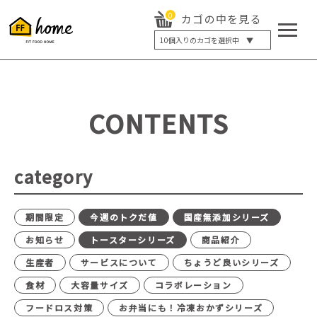
0
カゴの中を見る
10
個入りのカゴを選択中 ▼
5個入り
7個入り
10個入り
最大5%OFF
14個入り
最大8%OFF
CONTENTS
20個入り
最大12%OFF
category
期間限定
今週のトクだ値
国産無添加シリーズ
お知らせ
トースターシリーズ
商品紹介
生産者
サービスについて
ちょうど良いシリーズ
食材
大容量サイズ
コラボレーション
フードロス対策
お弁当にも！冷凍おかずシリーズ