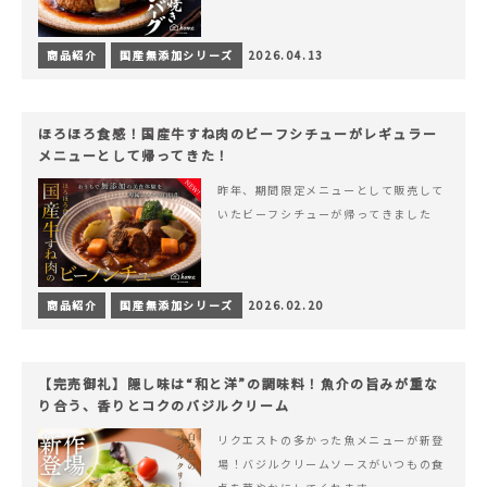
商品紹介
国産無添加シリーズ
2026.04.13
ほろほろ食感！国産牛すね肉のビーフシチューがレギュラー
メニューとして帰ってきた！
昨年、期間限定メニューとして販売して
いたビーフシチューが帰ってきました
商品紹介
国産無添加シリーズ
2026.02.20
【完売御礼】隠し味は“和と洋”の調味料！魚介の旨みが重な
り合う、香りとコクのバジルクリーム
リクエストの多かった魚メニューが新登
場！バジルクリームソースがいつもの食