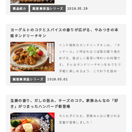
商品紹介
国産無添加シリーズ
2026.05.29
ヨーグルトのコクとスパイスの香りが広がる、やみつきの本
格タンドリーチキン
インド発祥のタンドリーチキンは、「タ
ンドール」と呼ばれるつぼ型の窯で焼き
あげる、香ばしく奥深い味わいの料理で
す。 そんなタンドリーチキンをおうちで
手軽に楽しめるよう、こだわりを詰め込
んで仕上げました。 様々なシーンでお召
国産無添加シリーズ
2026.05.01
&hellip; 続きを読む ヨーグルトのコク
とスパイスの香りが広がる、やみつきの
本格タンドリーチキン
生姜の香り、だしの旨み、チーズのコク。家族みんなの「好
き」がつまったハンバーグ新登場
大人も子どもも、家族みんなに愛される
定番が登場しました！