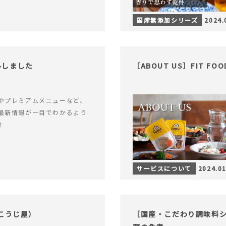
国産無添加シリーズ
2024.
アルしました
［ABOUT US］FIT FO
やプレミアムメニューなど、
最新情報が一目でわかるよう
！
サービスについて
2024.01
こうじ屋）
［国産・こだわり調味料シ