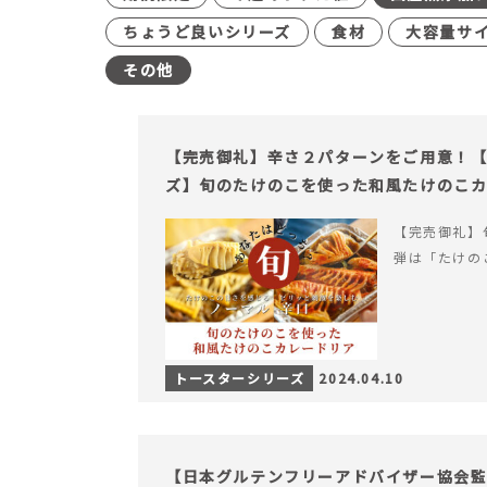
ちょうど良いシリーズ
食材
大容量サ
その他
【完売御礼】辛さ２パターンをご用意！
ズ】旬のたけのこを使った和風たけのこ
【完売御礼】
弾は「たけの
トースターシリーズ
2024.04.10
【日本グルテンフリーアドバイザー協会