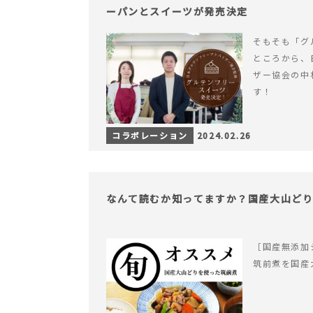
ーパンとスイーツが発売決定
そもそも「グ
ところから、
ザー協会の中
す！
コラボレーション
2024.02.26
なんて読むか知ってますか？国産大山ど
［国産無添加
筑前煮を国産