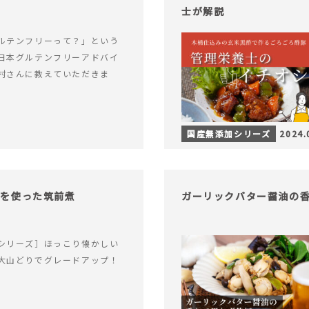
士が解説
ルテンフリーって？」という
日本グルテンフリーアドバイ
村さんに教えていただきま
国産無添加シリーズ
2024.
りを使った筑前煮
ガーリックバター醤油の
シリーズ］ほっこり懐かしい
大山どりでグレードアップ！