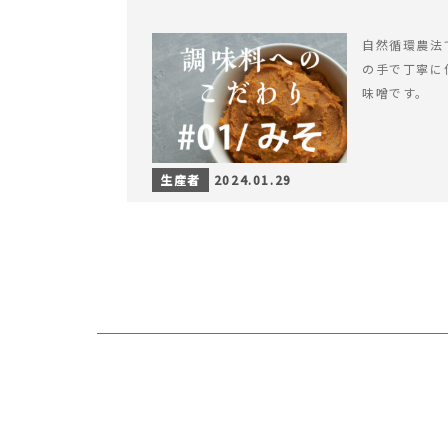
自然循環農法
の手で丁寧に
味噌です。
生産者
2024.01.29