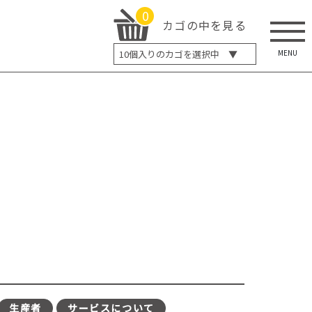
0
カゴの中を見る
MENU
10
個入りのカゴを選択中 ▼
5個入り
7個入り
10個入り
最大5%OFF
14個入り
最大8%OFF
20個入り
最大12%OFF
生産者
サービスについて