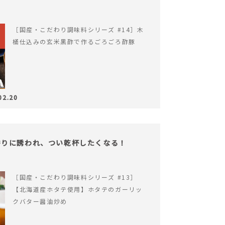
［国産・こだわり調味料シリーズ #14］木
桶仕込みの玄米黒酢で作るごろごろ酢豚
02.20
香りに誘われ、つい乾杯したくなる！
［国産・こだわり調味料シリーズ #13］
【北海道産ホタテ使用】ホタテのガーリッ
クバター醤油炒め