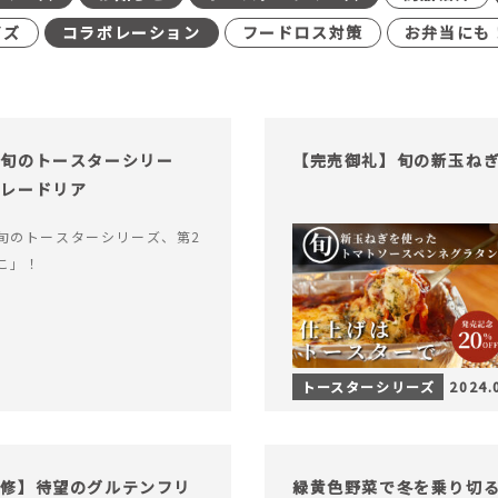
イズ
コラボレーション
フードロス対策
お弁当にも
【旬のトースターシリー
【完売御礼】旬の新玉ね
カレードリア
旬のトースターシリーズ、第2
こ」！
トースターシリーズ
2024.
監修】待望のグルテンフリ
緑黄色野菜で冬を乗り切