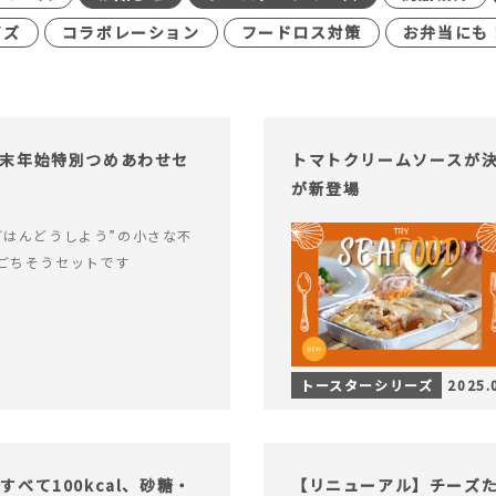
イズ
コラボレーション
フードロス対策
お弁当にも
末年始特別つめあわせセ
トマトクリームソースが決
が新登場
ごはんどうしよう”の小さな不
ごちそうセットです
トースターシリーズ
2025.
べて100kcal、砂糖・
【リニューアル】チーズ