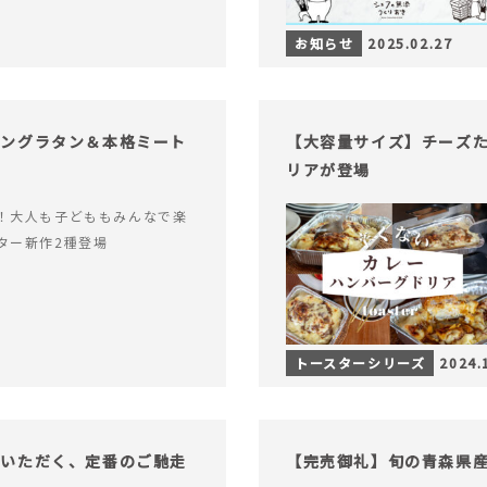
お知らせ
2025.02.27
キングラタン＆本格ミート
【大容量サイズ】チーズ
リアが登場
！大人も子どももみんなで楽
ター新作2種登場
トースターシリーズ
2024.
でいただく、定番のご馳走
【完売御礼】旬の青森県