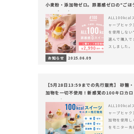
小麦粉・添加物ゼロ。罪悪感ゼロの“ごほう
ャープ100）』
ALL100kc
ャープヒャク
を使用しない
選んで購入で
スしました。
お知らせ
2025.06.09
【5月28日13:59までの先行販売】 砂
加物を一切不使用！新感覚の100キロカ
ライフを。
ALL100kc
ャープヒャク
加物を使用し
をモニター先