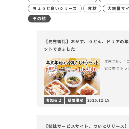
ちょうど良いシリーズ
食材
大容量サ
その他
【完売御礼】おかず、うどん、ドリアの年
ットできました
年末年始、“
安に寄り添う
お知らせ
期間限定
2025.12.15
【姉妹サービスサイト、ついにリリース】す