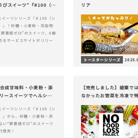
びスイーツ”『#100（シ
リア
alスイーツシリーズ「♯100（シ
）」！砂糖・小麦粉・添加物
“罪悪感ゼロ”のスイーツ、6個
きるサービスサイトがリリー
トースターシリーズ
2025.
糖・合成甘味料・小麦粉・添
【完売しました】破棄で
ロリースイーツでヘルシー
なかったお惣菜を冷凍で
alスイーツシリーズ「♯100（シ
）」から、砂糖・小麦粉・添
ない“罪悪感ゼロ”のスイーツ
行発売！