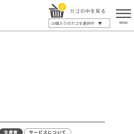
0
カゴの中を見る
MENU
10
個入りのカゴを選択中 ▼
5個入り
7個入り
10個入り
最大5%OFF
14個入り
最大8%OFF
20個入り
最大12%OFF
生産者
サービスについて