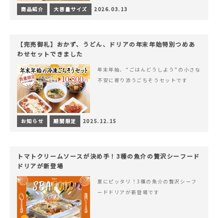
商品紹介
大容量サイズ
2026.03.13
【完売御礼】おかず、うどん、ドリアの年末年始特別つめあ
わせセットできました
年末年始、“ごはんどうしよう”の小さな
不安に寄り添うごちそうセットです
お知らせ
期間限定
2025.12.15
トマトクリームソースが決め手！3種の魚介の贅沢シーフード
ドリアが新登場
夏にピッタリ！3種の魚介の贅沢シーフ
ードドリアが新登場です