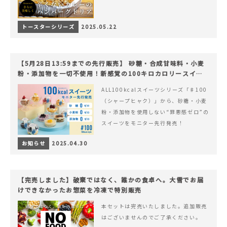
トースターシリーズ
2025.05.22
【5月28日13:59までの先行販売】 砂糖・合成甘味料・小麦
粉・添加物を一切不使用！新感覚の100キロカロリースイー
ツでヘルシーライフを。
ALL100kcalスイーツシリーズ「♯100
（シャープヒャク）」から、砂糖・小麦
粉・添加物を使用しない“罪悪感ゼロ”の
スイーツをモニター先行発売！
お知らせ
2025.04.30
【完売しました】破棄ではなく、誰かの食卓へ。大雪でお届
けできなかったお惣菜を冷凍で特別販売
本セットは完売いたしました。追加販売
はございませんのでご了承ください。