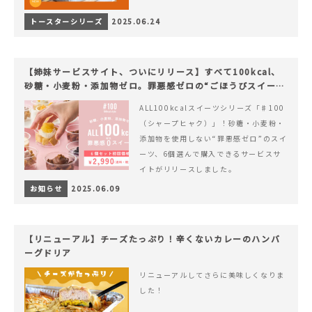
トースターシリーズ
2025.06.24
【姉妹サービスサイト、ついにリリース】すべて100kcal、
砂糖・小麦粉・添加物ゼロ。罪悪感ゼロの“ごほうびスイー
ツ”『#100（シャープ100）』
ALL100kcalスイーツシリーズ「♯100
（シャープヒャク）」！砂糖・小麦粉・
添加物を使用しない“罪悪感ゼロ”のスイ
ーツ、6個選んで購入できるサービスサ
イトがリリースしました。
お知らせ
2025.06.09
【リニューアル】チーズたっぷり！辛くないカレーのハンバ
ーグドリア
リニューアルしてさらに美味しくなりま
した！