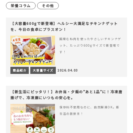
栄養コラム
その他
【大容量600gで新登場】ヘルシー大満足なチキンナゲット
を、今日の食卓にプラスオン！
国産むね肉を使ったやさしいチキンナゲ
ット、たっぷり600gサイズで新登場で
す！
商品紹介
大容量サイズ
2026.04.03
【新生活にピッタリ！】お弁当・夕飯の”あと1品”に！冷凍唐
揚げで、冷凍庫にいつもの安心を。
保存料不使用なのに、自然解凍OK。新
生活の救世主！