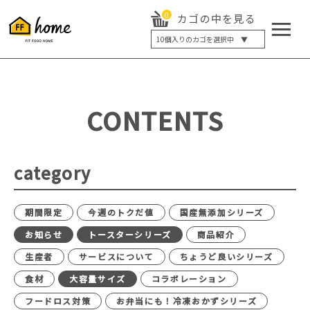
0
カゴの中を見る
10
個入りのカゴを選択中 ▼
5個入り
7個入り
10個入り
最大5%OFF
14個入り
最大8%OFF
CONTENTS
20個入り
最大12%OFF
category
期間限定
今週のトクだ値
国産無添加シリーズ
お知らせ
トースターシリーズ
商品紹介
生産者
サービスについて
ちょうど良いシリーズ
食材
大容量サイズ
コラボレーション
フードロス対策
お弁当にも！冷凍おかずシリーズ