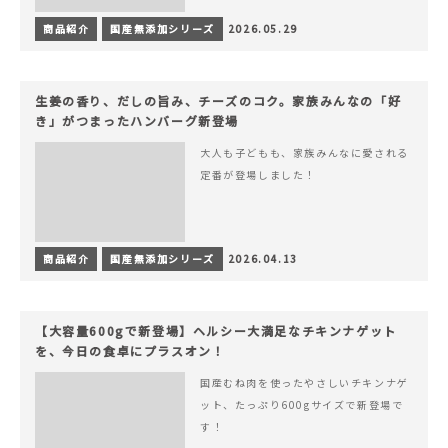
商品紹介
国産無添加シリーズ
2026.05.29
生姜の香り、だしの旨み、チーズのコク。家族みんなの「好
き」がつまったハンバーグ新登場
大人も子どもも、家族みんなに愛される
定番が登場しました！
商品紹介
国産無添加シリーズ
2026.04.13
【大容量600gで新登場】ヘルシー大満足なチキンナゲット
を、今日の食卓にプラスオン！
国産むね肉を使ったやさしいチキンナゲ
ット、たっぷり600gサイズで新登場で
す！