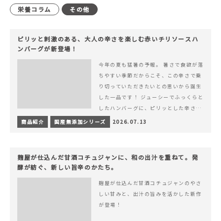
栄養コラム
その他
ピリッと刺激のある、大人の辛さを楽しむ赤いチリソースハ
ンバーグが新登場！
今年の夏も猛暑の予報。 暑さで食欲が落
ちやすい季節だからこそ、この辛さで乗
り切っていただきたいとの思いから誕生
した一品です！ ジューシーでふっくらと
したハンバーグに、ピリッとした辛さと
コク深い旨みが楽しめる特製チリソース
商品紹介
国産無添加シリーズ
2026.07.13
&hellip; 続きを読む ピリッと刺激のあ
る、大人の辛さを楽しむ赤いチリソース
ハンバーグが新登場！
麹屋が仕込んだ甘酒コチュジャンに、和の出汁を重ねて。発
酵が紡ぐ、新しい旨辛のかたち。
麹屋が仕込んだ甘酒コチュジャンのやさ
しい甘みと、出汁の旨みを活かした新作
が登場！