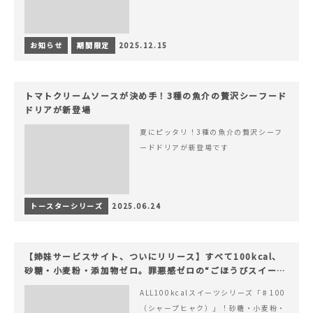
お知らせ
期間限定
2025.12.15
トマトクリームソースが決め手！3種の魚介の贅沢シーフード
ドリアが新登場
夏にピッタリ！3種の魚介の贅沢シーフ
ードドリアが新登場です
トースターシリーズ
2025.06.24
【姉妹サービスサイト、ついにリリース】すべて100kcal、
砂糖・小麦粉・添加物ゼロ。罪悪感ゼロの“ごほうびスイー
ツ”『#100（シャープ100）』
ALL100kcalスイーツシリーズ「♯100
（シャープヒャク）」！砂糖・小麦粉・