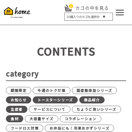
0
カゴの中を見る
10
個入りのカゴを選択中 ▼
5個入り
7個入り
10個入り
最大5%OFF
14個入り
最大8%OFF
CONTENTS
20個入り
最大12%OFF
category
期間限定
今週のトクだ値
国産無添加シリーズ
お知らせ
トースターシリーズ
商品紹介
生産者
サービスについて
ちょうど良いシリーズ
食材
大容量サイズ
コラボレーション
フードロス対策
お弁当にも！冷凍おかずシリーズ