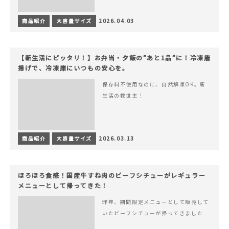
商品紹介
大容量サイズ
2026.04.03
【新生活にピッタリ！】お弁当・夕飯の”あと1品”に！冷凍唐
揚げで、冷凍庫にいつもの安心を。
保存料不使用なのに、自然解凍OK。新
生活の救世主！
商品紹介
大容量サイズ
2026.03.13
ほろほろ食感！国産牛すね肉のビーフシチューがレギュラー
メニューとして帰ってきた！
昨年、期間限定メニューとして販売して
いたビーフシチューが帰ってきました