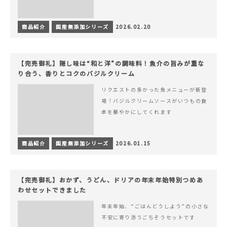
商品紹介
国産無添加シリーズ
2026.02.20
【完売御礼】隠し味は“和と洋”の調味料！魚介の旨みが重な
り合う、香りとコクのバジルクリーム
リクエストの多かった魚メニューが新登
場！バジルクリームソースがいつもの食
卓を華やかにしてくれます
商品紹介
国産無添加シリーズ
2026.01.15
【完売御礼】おかず、うどん、ドリアの年末年始特別つめあ
わせセットできました
年末年始、“ごはんどうしよう”の小さな
不安に寄り添うごちそうセットです