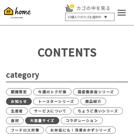
0
カゴの中を見る
10
個入りのカゴを選択中 ▼
5個入り
7個入り
10個入り
最大5%OFF
14個入り
最大8%OFF
CONTENTS
20個入り
最大12%OFF
category
期間限定
今週のトクだ値
国産無添加シリーズ
お知らせ
トースターシリーズ
商品紹介
生産者
サービスについて
ちょうど良いシリーズ
食材
大容量サイズ
コラボレーション
フードロス対策
お弁当にも！冷凍おかずシリーズ