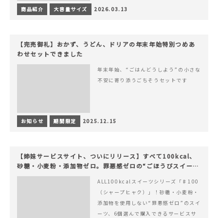
商品紹介
大容量サイズ
2026.03.13
【完売御礼】おかず、うどん、ドリアの年末年始特別つめあ
わせセットできました
年末年始、“ごはんどうしよう”の小さな
不安に寄り添うごちそうセットです
お知らせ
期間限定
2025.12.15
【姉妹サービスサイト、ついにリリース】すべて100kcal、
砂糖・小麦粉・添加物ゼロ。罪悪感ゼロの“ごほうびスイー
ツ”『#100（シャープ100）』
ALL100kcalスイーツシリーズ「♯100
（シャープヒャク）」！砂糖・小麦粉・
添加物を使用しない“罪悪感ゼロ”のスイ
ーツ、6個選んで購入できるサービスサ