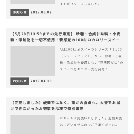
イトがリリースしました。
お知らせ
2025.06.09
【5月28日13:59までの先行販売】 砂糖・合成甘味料・小麦
粉・添加物を一切不使用！新感覚の100キロカロリースイー
ツでヘルシーライフを。
ALL100kcalスイーツシリーズ「♯100
（シャープヒャク）」から、砂糖・小麦
粉・添加物を使用しない“罪悪感ゼロ”の
スイーツをモニター先行発売！
お知らせ
2025.04.30
【完売しました】破棄ではなく、誰かの食卓へ。大雪でお届
けできなかったお惣菜を冷凍で特別販売
本セットは完売いたしました。追加販売
はございませんのでご了承ください。