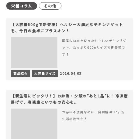
栄養コラム
その他
【大容量600gで新登場】ヘルシー大満足なチキンナゲット
を、今日の食卓にプラスオン！
国産むね肉を使ったやさしいチキンナゲ
ット、たっぷり600gサイズで新登場で
す！
商品紹介
大容量サイズ
2026.04.03
【新生活にピッタリ！】お弁当・夕飯の”あと1品”に！冷凍唐
揚げで、冷凍庫にいつもの安心を。
保存料不使用なのに、自然解凍OK。新
生活の救世主！