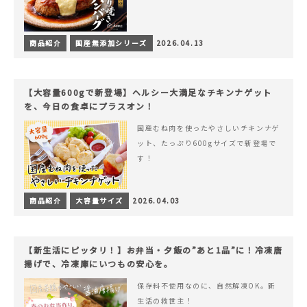
商品紹介
国産無添加シリーズ
2026.04.13
【大容量600gで新登場】ヘルシー大満足なチキンナゲット
を、今日の食卓にプラスオン！
国産むね肉を使ったやさしいチキンナゲ
ット、たっぷり600gサイズで新登場で
す！
商品紹介
大容量サイズ
2026.04.03
【新生活にピッタリ！】お弁当・夕飯の”あと1品”に！冷凍唐
揚げで、冷凍庫にいつもの安心を。
保存料不使用なのに、自然解凍OK。新
生活の救世主！