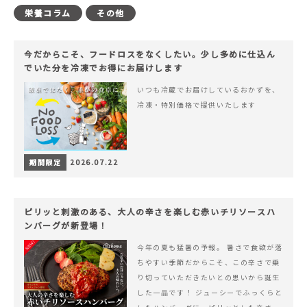
栄養コラム
その他
今だからこそ、フードロスをなくしたい。少し多めに仕込ん
でいた分を冷凍でお得にお届けします
いつも冷蔵でお届けしているおかずを、
冷凍・特別価格で提供いたします
期間限定
2026.07.22
ピリッと刺激のある、大人の辛さを楽しむ赤いチリソースハ
ンバーグが新登場！
今年の夏も猛暑の予報。 暑さで食欲が落
ちやすい季節だからこそ、この辛さで乗
り切っていただきたいとの思いから誕生
した一品です！ ジューシーでふっくらと