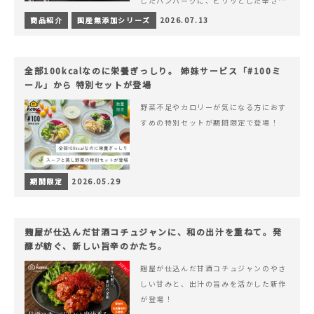
したハンバーグに、ピリッとした辛さと
コク深い旨みが楽しめる特製チリソース
商品紹介
国産無添加シリーズ
2026.07.13
&hellip; 続きを読む ピリッと刺激のあ
る、大人の辛さを楽しむ赤いチリソース
ハンバーグが新登場！
全部100kcalなのに栄養ぎっしり。 姉妹サービス「#100ミ
ール」から 特別セットが登場
野菜不足やカロリーが気になる方におす
すめの特別セットが期間限定で登場！
期間限定
2026.05.29
麹屋が仕込んだ甘酒コチュジャンに、和の出汁を重ねて。発
酵が紡ぐ、新しい旨辛のかたち。
麹屋が仕込んだ甘酒コチュジャンのやさ
しい甘みと、出汁の旨みを活かした新作
が登場！