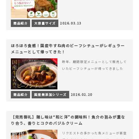
商品紹介
大容量サイズ
2026.03.13
ほろほろ食感！国産牛すね肉のビーフシチューがレギュラー
メニューとして帰ってきた！
昨年、期間限定メニューとして販売して
いたビーフシチューが帰ってきました
商品紹介
国産無添加シリーズ
2026.02.20
【完売御礼】隠し味は“和と洋”の調味料！魚介の旨みが重な
り合う、香りとコクのバジルクリーム
リクエストの多かった魚メニューが新登