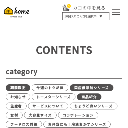
0
カゴの中を見る
10
個入りのカゴを選択中 ▼
5個入り
7個入り
10個入り
最大5%OFF
14個入り
最大8%OFF
CONTENTS
20個入り
最大12%OFF
category
期間限定
今週のトクだ値
国産無添加シリーズ
お知らせ
トースターシリーズ
商品紹介
生産者
サービスについて
ちょうど良いシリーズ
食材
大容量サイズ
コラボレーション
フードロス対策
お弁当にも！冷凍おかずシリーズ