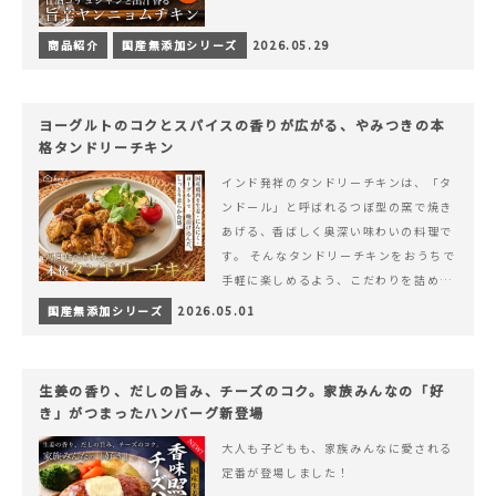
商品紹介
国産無添加シリーズ
2026.05.29
ヨーグルトのコクとスパイスの香りが広がる、やみつきの本
格タンドリーチキン
インド発祥のタンドリーチキンは、「タ
ンドール」と呼ばれるつぼ型の窯で焼き
あげる、香ばしく奥深い味わいの料理で
す。 そんなタンドリーチキンをおうちで
手軽に楽しめるよう、こだわりを詰め込
んで仕上げました。 様々なシーンでお召
国産無添加シリーズ
2026.05.01
&hellip; 続きを読む ヨーグルトのコク
とスパイスの香りが広がる、やみつきの
本格タンドリーチキン
生姜の香り、だしの旨み、チーズのコク。家族みんなの「好
き」がつまったハンバーグ新登場
大人も子どもも、家族みんなに愛される
定番が登場しました！