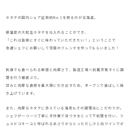
ホタテの国内シェア圧倒的No.1を誇るのが北海道。
根室産の大粒生ホタテを仕入れることができ、
「これは皆様にすぐに味わっていただきたい！」ということで
急遽シェフにお願いして究極のフレンチを作ってもらいました！
刺身でも食べられる鮮度と肉厚さで、製造工場へ到着次第すぐに調
理を行う徹底ぶり。
甘みと肉厚な食感を最大限に引き出すため、オーブンで香ばしく焼
き上げています。
また、肉厚なホタテに添えている海老もその調理法にこだわりが。
シェフが一つ一つ丁寧に手作業で背ワタをとって下処理を行い、フ
ュメドコキーユと呼ばれるあさりからとっただし汁と白ワインでボ