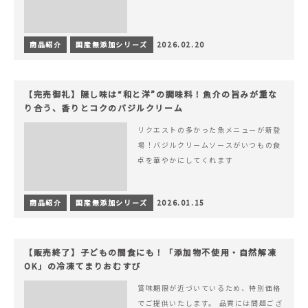
商品紹介
国産無添加シリーズ
2026.02.20
【完売御礼】隠し味は“和と洋”の調味料！魚介の旨みが重な
り合う、香りとコクのバジルクリーム
リクエストの多かった魚メニューが新登
場！バジルクリームソースがいつもの食
卓を華やかにしてくれます
商品紹介
国産無添加シリーズ
2026.01.15
【販売終了】子どもの間食にも！「添加物不使用・自然解凍
OK」の冷凍てまりおむすび
賞味期限が近づいているため、特別価格
でご提供いたします。 品質には問題ござ