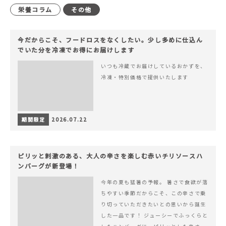
栄養コラム
その他
今だからこそ、フードロスをなくしたい。少し多めに仕込ん
でいた分を冷凍でお得にお届けします
いつも冷蔵でお届けしているおかずを、
冷凍・特別価格で提供いたします
期間限定
2026.07.22
ピリッと刺激のある、大人の辛さを楽しむ赤いチリソースハ
ンバーグが新登場！
今年の夏も猛暑の予報。 暑さで食欲が落
ちやすい季節だからこそ、この辛さで乗
り切っていただきたいとの思いから誕生
した一品です！ ジューシーでふっくらと