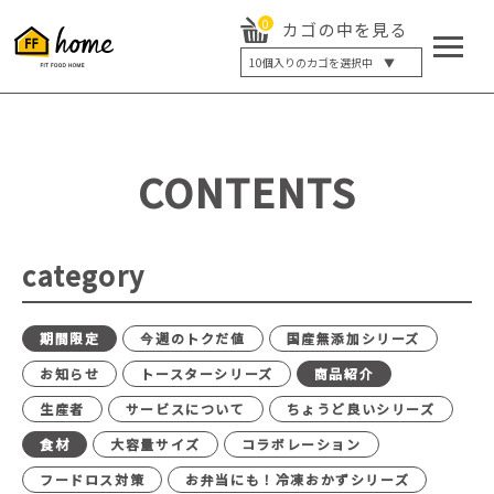
0
カゴの中を見る
10
個入りのカゴを選択中 ▼
5個入り
7個入り
10個入り
最大5%OFF
14個入り
最大8%OFF
CONTENTS
20個入り
最大12%OFF
category
期間限定
今週のトクだ値
国産無添加シリーズ
お知らせ
トースターシリーズ
商品紹介
生産者
サービスについて
ちょうど良いシリーズ
食材
大容量サイズ
コラボレーション
フードロス対策
お弁当にも！冷凍おかずシリーズ