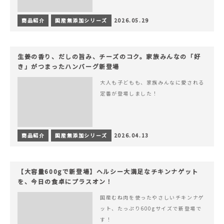
商品紹介
国産無添加シリーズ
2026.05.29
生姜の香り、だしの旨み、チーズのコク。家族みんなの「好
き」がつまったハンバーグ新登場
大人も子どもも、家族みんなに愛される
定番が登場しました！
商品紹介
国産無添加シリーズ
2026.04.13
【大容量600gで新登場】ヘルシー大満足なチキンナゲット
を、今日の食卓にプラスオン！
国産むね肉を使ったやさしいチキンナゲ
ット、たっぷり600gサイズで新登場で
す！