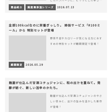
したハンバーグに、ピリッとした辛さと
コク深い旨みが楽しめる特製チリソース
商品紹介
国産無添加シリーズ
2026.07.13
&hellip; 続きを読む ピリッと刺激のあ
る、大人の辛さを楽しむ赤いチリソース
ハンバーグが新登場！
全部100kcalなのに栄養ぎっしり。 姉妹サービス「#100ミ
ール」から 特別セットが登場
野菜不足やカロリーが気になる方におす
すめの特別セットが期間限定で登場！
期間限定
2026.05.29
麹屋が仕込んだ甘酒コチュジャンに、和の出汁を重ねて。発
酵が紡ぐ、新しい旨辛のかたち。
麹屋が仕込んだ甘酒コチュジャンのやさ
しい甘みと、出汁の旨みを活かした新作
が登場！