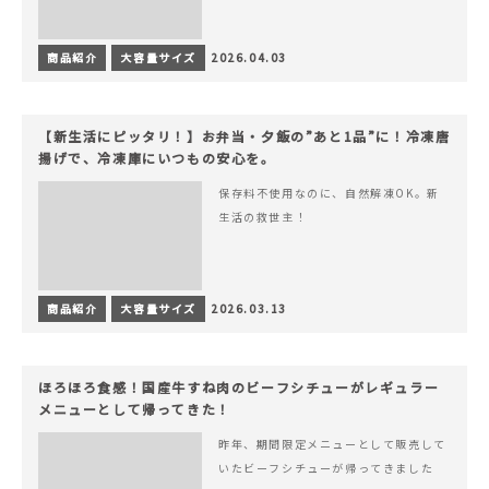
商品紹介
大容量サイズ
2026.04.03
【新生活にピッタリ！】お弁当・夕飯の”あと1品”に！冷凍唐
揚げで、冷凍庫にいつもの安心を。
保存料不使用なのに、自然解凍OK。新
生活の救世主！
商品紹介
大容量サイズ
2026.03.13
ほろほろ食感！国産牛すね肉のビーフシチューがレギュラー
メニューとして帰ってきた！
昨年、期間限定メニューとして販売して
いたビーフシチューが帰ってきました