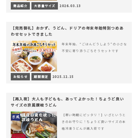
商品紹介
大容量サイズ
2026.03.13
【完売御礼】おかず、うどん、ドリアの年末年始特別つめあ
わせセットできました
年末年始、“ごはんどうしよう”の小さな
不安に寄り添うごちそうセットです
お知らせ
期間限定
2025.12.15
【再入荷】大人も子どもも、あってよかった！ちょうど良い
サイズの京風讃岐うどん
【寒い時期にピッタリ！】いざというと
きのお守りに！ちょうど良いサイズの本
格冷凍うどんが再入荷です