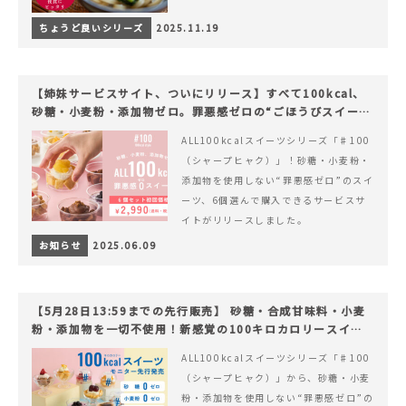
ちょうど良いシリーズ
2025.11.19
【姉妹サービスサイト、ついにリリース】すべて100kcal、
砂糖・小麦粉・添加物ゼロ。罪悪感ゼロの“ごほうびスイー
ツ”『#100（シャープ100）』
ALL100kcalスイーツシリーズ「♯100
（シャープヒャク）」！砂糖・小麦粉・
添加物を使用しない“罪悪感ゼロ”のスイ
ーツ、6個選んで購入できるサービスサ
イトがリリースしました。
お知らせ
2025.06.09
【5月28日13:59までの先行販売】 砂糖・合成甘味料・小麦
粉・添加物を一切不使用！新感覚の100キロカロリースイー
ツでヘルシーライフを。
ALL100kcalスイーツシリーズ「♯100
（シャープヒャク）」から、砂糖・小麦
粉・添加物を使用しない“罪悪感ゼロ”の