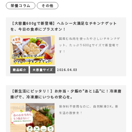
栄養コラム
その他
【大容量600gで新登場】ヘルシー大満足なチキンナゲット
を、今日の食卓にプラスオン！
国産むね肉を使ったやさしいチキンナゲ
ット、たっぷり600gサイズで新登場で
す！
商品紹介
大容量サイズ
2026.04.03
【新生活にピッタリ！】お弁当・夕飯の”あと1品”に！冷凍唐
揚げで、冷凍庫にいつもの安心を。
保存料不使用なのに、自然解凍OK。新
生活の救世主！