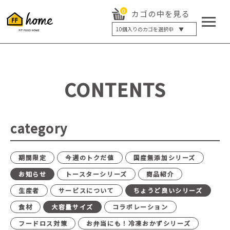
0
カゴの中を見る
10
個入りのカゴを選択中 ▼
5個入り
7個入り
10個入り
最大5%OFF
14個入り
最大8%OFF
CONTENTS
20個入り
最大12%OFF
category
期間限定
今週のトクだ値
国産無添加シリーズ
お知らせ
トースターシリーズ
商品紹介
生産者
サービスについて
ちょうど良いシリーズ
食材
大容量サイズ
コラボレーション
フードロス対策
お弁当にも！冷凍おかずシリーズ