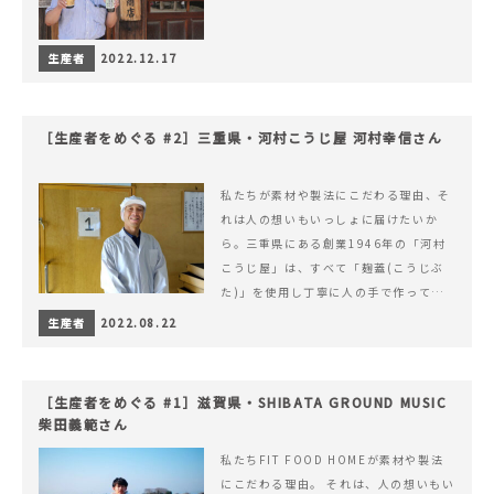
生産者
2022.12.17
［生産者をめぐる #2］三重県・河村こうじ屋 河村幸信さん
私たちが素材や製法にこだわる理由、そ
れは人の想いもいっしょに届けたいか
ら。三重県にある創業1946年の「河村
こうじ屋」は、すべて「麹蓋(こうじぶ
た)」を使用し丁寧に人の手で作ってい
ます。
生産者
2022.08.22
［生産者をめぐる #1］滋賀県・SHIBATA GROUND MUSIC
柴田義範さん
私たちFIT FOOD HOMEが素材や製法
にこだわる理由。 それは、人の想いもい