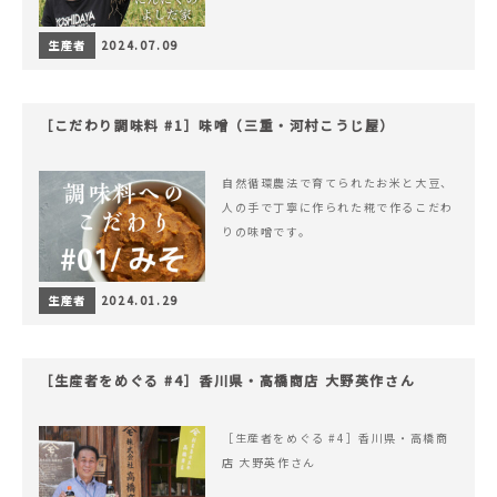
生産者
2024.07.09
［こだわり調味料 #1］味噌（三重・河村こうじ屋）
自然循環農法で育てられたお米と大豆、
人の手で丁寧に作られた糀で作るこだわ
りの味噌です。
生産者
2024.01.29
［生産者をめぐる #4］香川県・高橋商店 大野英作さん
［生産者をめぐる #4］香川県・高橋商
店 大野英作さん