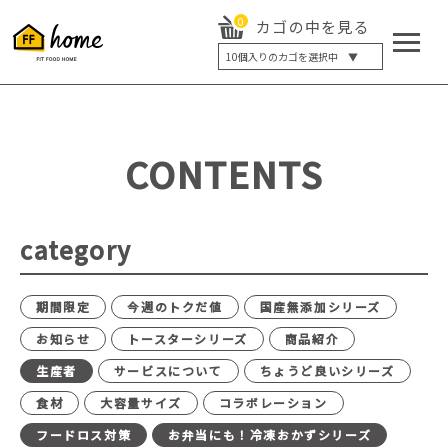
0
カゴの中を見る
10
個入りのカゴを選択中 ▼
5個入り
7個入り
10個入り
最大5%OFF
14個入り
最大8%OFF
CONTENTS
20個入り
最大12%OFF
category
期間限定
今週のトクだ値
国産無添加シリーズ
お知らせ
トースターシリーズ
商品紹介
生産者
サービスについて
ちょうど良いシリーズ
食材
大容量サイズ
コラボレーション
フードロス対策
お弁当にも！冷凍おかずシリーズ