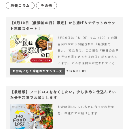
栄養コラム
その他
【6月10日（無添加の日）限定】から揚げ＆ナゲットのセッ
ト再販スタート！
6月10日は「む（6）てん（10）」の語
呂合わせから制定された『無添加の
日』。 私たちは、この日を「毎日の食事
を見つめ直すきっかけの日」だと考えて
います。 どんな原材料が使われているの
か。 どのようにつくられているのか。&
お弁当にも！冷凍おかずシリーズ
2026.05.01
hellip; 続きを読む 【6月10日（無添加
の日）限定】から揚げ＆ナゲットのセッ
ト再販スタート！
【最新版】フードロスをなくしたい。少し多めに仕込んでい
た分を冷凍でお届けします
お盆期間中に少し多めに作ったお惣菜
を、冷凍にてお届けします