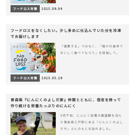
フードロス対策
2025.09.04
フードロスをなくしたい。少し多めに仕込んでいた分を冷凍
でお届けします
「破棄する」ではなく、「誰かの食卓で
おいしく食べてもらう」を目指して。
フードロス対策
2025.05.29
青森県『にんにくのよしだ家』仲間とともに、信念を持って
作り続ける栄養たっぷりのにんにく
6月下旬、にんにく収穫の最盛期を迎え
た青森県三戸町にある「にんにくのよし
だや」さんのもとを訪れました。