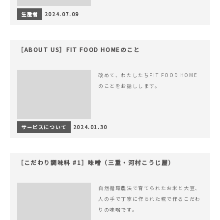
生産者
2024.07.09
［ABOUT US］FIT FOOD HOMEのこと
改めて、わたしたちFIT FOOD HOME
のことをお話しします。
サービスについて
2024.01.30
［こだわり調味料 #1］味噌（三重・河村こうじ屋）
自然循環農法で育てられたお米と大豆、
人の手で丁寧に作られた糀で作るこだわ
りの味噌です。