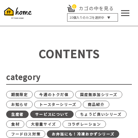
0
カゴの中を見る
10
個入りのカゴを選択中 ▼
5個入り
7個入り
10個入り
最大5%OFF
14個入り
最大8%OFF
CONTENTS
20個入り
最大12%OFF
category
期間限定
今週のトクだ値
国産無添加シリーズ
お知らせ
トースターシリーズ
商品紹介
生産者
サービスについて
ちょうど良いシリーズ
食材
大容量サイズ
コラボレーション
フードロス対策
お弁当にも！冷凍おかずシリーズ