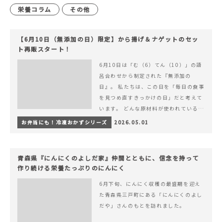
栄養コラム
その他
【6月10日（無添加の日）限定】から揚げ＆ナゲットのセッ
ト再販スタート！
6月10日は「む（6）てん（10）」の語
呂合わせから制定された『無添加の
日』。 私たちは、この日を「毎日の食事
を見つめ直すきっかけの日」だと考えて
います。 どんな原材料が使われているの
か。 どのようにつくられているのか。&
お弁当にも！冷凍おかずシリーズ
2026.05.01
hellip; 続きを読む 【6月10日（無添加
の日）限定】から揚げ＆ナゲットのセッ
ト再販スタート！
青森県『にんにくのよしだ家』仲間とともに、信念を持って
作り続ける栄養たっぷりのにんにく
6月下旬、にんにく収穫の最盛期を迎え
た青森県三戸町にある「にんにくのよし
だや」さんのもとを訪れました。