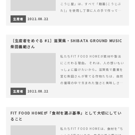
こうじ屋」は、すべて「麹蓋(こうじぶ
た)」を使用し丁寧に人の手で作ってい
ます。
生産者
2022.08.22
［生産者をめぐる #1］滋賀県・SHIBATA GROUND MUSIC
柴田義範さん
私たちFIT FOOD HOMEが素材や製法
にこだわる理由。 それは、人の想いもい
っしょに届けたいから。滋賀県で農業を
営む柴田さんが育てる作物たちは、自然
の循環の中で生まれた強さと美味しさを
持ち合わせています。
生産者
2022.08.22
FIT FOOD HOMEが「食材を選ぶ基準」として大切にしてい
ること
私たちFIT FOOD HOMEは、食材を”ち