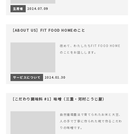
生産者
2024.07.09
［ABOUT US］FIT FOOD HOMEのこと
改めて、わたしたちFIT FOOD HOME
のことをお話しします。
サービスについて
2024.01.30
［こだわり調味料 #1］味噌（三重・河村こうじ屋）
自然循環農法で育てられたお米と大豆、
人の手で丁寧に作られた糀で作るこだわ
りの味噌です。