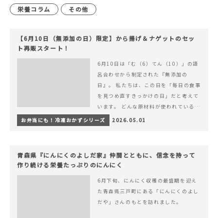
栄養コラム
その他
【6月10日（無添加の日）限定】から揚げ＆ナゲットのセッ
ト再販スタート！
6月10日は「む（6）てん（10）」の語
呂合わせから制定された『無添加の
日』。 私たちは、この日を「毎日の食事
を見つめ直すきっかけの日」だと考えて
います。 どんな原材料が使われているの
か。 どのようにつくられているのか。&
お弁当にも！冷凍おかずシリーズ
2026.05.01
hellip; 続きを読む 【6月10日（無添加
の日）限定】から揚げ＆ナゲットのセッ
ト再販スタート！
青森県『にんにくのよしだ家』仲間とともに、信念を持って
作り続ける栄養たっぷりのにんにく
6月下旬、にんにく収穫の最盛期を迎え
た青森県三戸町にある「にんにくのよし
だや」さんのもとを訪れました。