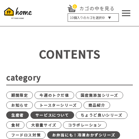
0
カゴの中を見る
10
個入りのカゴを選択中 ▼
5個入り
7個入り
10個入り
最大5%OFF
14個入り
最大8%OFF
CONTENTS
20個入り
最大12%OFF
category
期間限定
今週のトクだ値
国産無添加シリーズ
お知らせ
トースターシリーズ
商品紹介
生産者
サービスについて
ちょうど良いシリーズ
食材
大容量サイズ
コラボレーション
フードロス対策
お弁当にも！冷凍おかずシリーズ