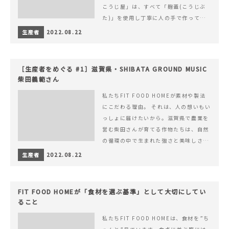
こうじ屋」は、すべて「麹蓋(こうじぶ
た)」を使用し丁寧に人の手で作ってい
ます。
生産者
2022.08.22
［生産者をめぐる #1］滋賀県・SHIBATA GROUND MUSIC
柴田義範さん
私たちFIT FOOD HOMEが素材や製法
にこだわる理由。 それは、人の想いもい
っしょに届けたいから。滋賀県で農業を
営む柴田さんが育てる作物たちは、自然
の循環の中で生まれた強さと美味しさを
持ち合わせています。
生産者
2022.08.22
FIT FOOD HOMEが「食材を選ぶ基準」として大切にしてい
ること
私たちFIT FOOD HOMEは、食材を”ち