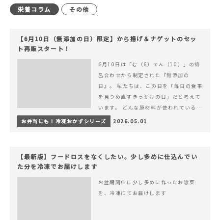
栄養コラム
その他
【6月10日（無添加の日）限定】から揚げ＆ナゲットのセッ
ト再販スタート！
6月10日は「む（6）てん（10）」の語
呂合わせから制定された『無添加の
日』。 私たちは、この日を「毎日の食事
を見つめ直すきっかけの日」だと考えて
います。 どんな原材料が使われているの
か。 どのようにつくられているのか。&
お弁当にも！冷凍おかずシリーズ
2026.05.01
hellip; 続きを読む 【6月10日（無添加
の日）限定】から揚げ＆ナゲットのセッ
ト再販スタート！
【最新版】フードロスをなくしたい。少し多めに仕込んでい
た分を冷凍でお届けします
お盆期間中に少し多めに作ったお惣菜
を、冷凍にてお届けします