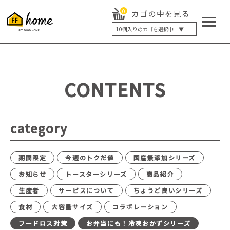
0
カゴの中を見る
10
個入りのカゴを選択中 ▼
5個入り
7個入り
10個入り
最大5%OFF
14個入り
最大8%OFF
CONTENTS
20個入り
最大12%OFF
category
期間限定
今週のトクだ値
国産無添加シリーズ
お知らせ
トースターシリーズ
商品紹介
生産者
サービスについて
ちょうど良いシリーズ
食材
大容量サイズ
コラボレーション
フードロス対策
お弁当にも！冷凍おかずシリーズ