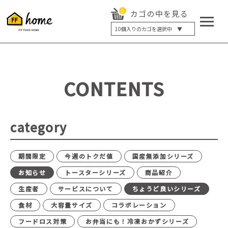
0
カゴの中を見る
10
個入りのカゴを選択中 ▼
5個入り
7個入り
10個入り
最大5%OFF
14個入り
最大8%OFF
CONTENTS
20個入り
最大12%OFF
category
期間限定
今週のトクだ値
国産無添加シリーズ
お知らせ
トースターシリーズ
商品紹介
生産者
サービスについて
ちょうど良いシリーズ
食材
大容量サイズ
コラボレーション
フードロス対策
お弁当にも！冷凍おかずシリーズ