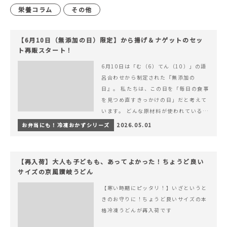
栄養コラム
その他
【6月10日（無添加の日）限定】から揚げ＆ナゲットのセッ
ト再販スタート！
6月10日は「む（6）てん（10）」の語
呂合わせから制定された『無添加の
日』。 私たちは、この日を「毎日の食事
を見つめ直すきっかけの日」だと考えて
います。 どんな原材料が使われているの
か。 どのようにつくられているのか。&
お弁当にも！冷凍おかずシリーズ
2026.05.01
hellip; 続きを読む 【6月10日（無添加
の日）限定】から揚げ＆ナゲットのセッ
ト再販スタート！
【再入荷】大人も子どもも、あってよかった！ちょうど良い
サイズの京風讃岐うどん
【寒い時期にピッタリ！】いざというと
きのお守りに！ちょうど良いサイズの本
格冷凍うどんが再入荷です