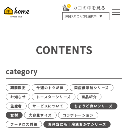
0
カゴの中を見る
10
個入りのカゴを選択中 ▼
5個入り
7個入り
10個入り
最大5%OFF
14個入り
最大8%OFF
CONTENTS
20個入り
最大12%OFF
category
期間限定
今週のトクだ値
国産無添加シリーズ
お知らせ
トースターシリーズ
商品紹介
生産者
サービスについて
ちょうど良いシリーズ
食材
大容量サイズ
コラボレーション
フードロス対策
お弁当にも！冷凍おかずシリーズ