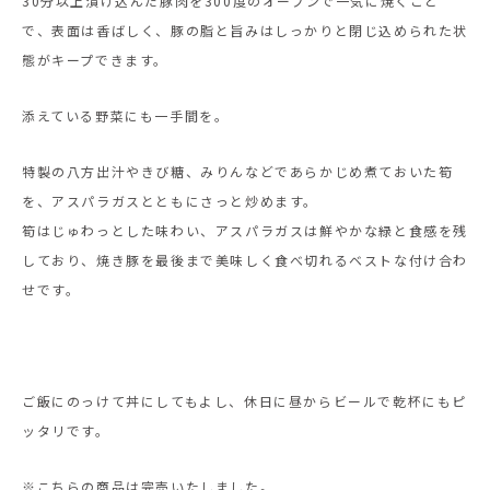
30分以上漬け込んだ豚肉を300度のオーブンで一気に焼くこと
で、表面は香ばしく、豚の脂と旨みはしっかりと閉じ込められた状
態がキープできます。
添えている野菜にも一手間を。
特製の八方出汁やきび糖、みりんなどであらかじめ煮ておいた筍
を、アスパラガスとともにさっと炒めます。
筍はじゅわっとした味わい、アスパラガスは鮮やかな緑と食感を残
しており、焼き豚を最後まで美味しく食べ切れるベストな付け合わ
せです。
ご飯にのっけて丼にしてもよし、休日に昼からビールで乾杯にもピ
ッタリです。
※こちらの商品は完売いたしました。