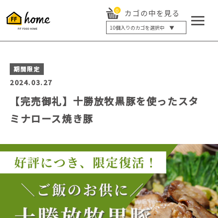
0
カゴの中を見る
10
個入りのカゴを選択中 ▼
5個入り
7個入り
10個入り
最大5%OFF
期間限定
14個入り
最大8%OFF
2024.03.27
20個入り
最大12%OFF
【完売御礼】十勝放牧黒豚を使ったスタ
ミナロース焼き豚