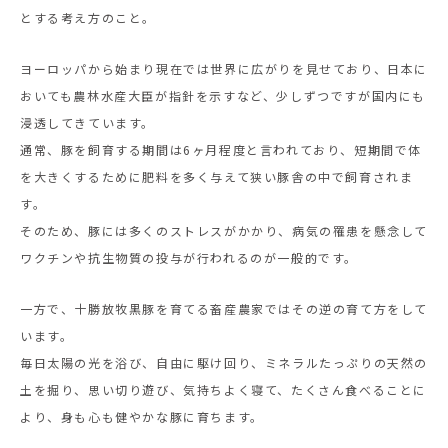
とする考え方のこと。
ヨーロッパから始まり現在では世界に広がりを見せており、日本に
おいても農林水産大臣が指針を示すなど、少しずつですが国内にも
浸透してきています。
通常、豚を飼育する期間は6ヶ月程度と言われており、短期間で体
を大きくするために肥料を多く与えて狭い豚舎の中で飼育されま
す。
そのため、豚には多くのストレスがかかり、病気の罹患を懸念して
ワクチンや抗生物質の投与が行われるのが一般的です。
一方で、十勝放牧黒豚を育てる畜産農家ではその逆の育て方をして
います。
毎日太陽の光を浴び、自由に駆け回り、ミネラルたっぷりの天然の
土を掘り、思い切り遊び、気持ちよく寝て、たくさん食べることに
より、身も心も健やかな豚に育ちます。