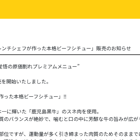
レンチシェフが作った本格ビーフシチュー」販売のお知らせ
の赤字覚悟の原価割れプレミアムメニュー”
売を開始いたしました。
作った本格ビーフシチュー」‼
本一に輝いた「鹿児島黒牛」のスネ肉を使用。
質のバランスが絶妙で、噛むと口の中に芳醇な牛の旨みが広が
部位ですが、運動量が多く引き締まった肉質のためそのままで