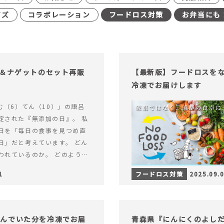
イズ
コラボレーション
フードロス対策
お弁当にも
げ＆ナゲットのセット再販
【最新版】フードロスを
冷凍でお届けします
む（6）てん（10）」の語呂
定された『無添加の日』。 私
日を「毎日の食事を見つめ直
日」だと考えています。 どん
われているのか。 どのように
のか。&hellip; 続きを読む
1
フードロス対策
2025.09.
（無添加の日）限定】から揚げ
セット再販スタート！
込んでいた分を冷凍でお届
青森県『にんにくのよし