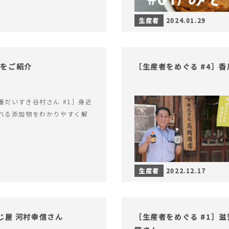
生産者
2024.01.29
物をご紹介
［生産者をめぐる #4］
養だいすき谷村さん #1］身近
れる添加物をわかりやすく解
生産者
2022.12.17
じ屋 河村幸信さん
［生産者をめぐる #1］滋賀県