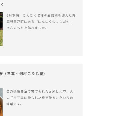
にく
6月下旬、にんにく収穫の最盛期を迎えた青
森県三戸町にある「にんにくのよしだや」
さんのもとを訪れました。
味噌（三重・河村こうじ屋）
自然循環農法で育てられたお米と大豆、人
の手で丁寧に作られた糀で作るこだわりの
味噌です。