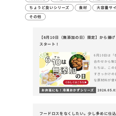
ちょうど良いシリーズ
食材
大容量サ
その他
【6月10日（無添加の日）限定】から揚
スタート！
6月10日は「
合わせから制
たちは、この
すきっかけの
な原材料が使
つくられている
お弁当にも！冷凍おかずシリーズ
2026.05.0
【6月10日
＆ナゲットの
フードロスをなくしたい。少し多めに仕