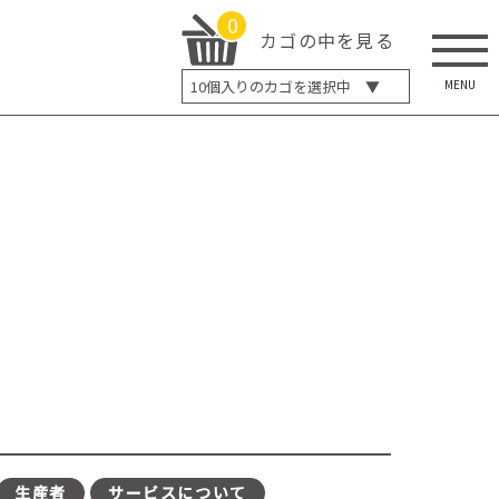
0
カゴの中を見る
MENU
10
個入りのカゴを選択中 ▼
5個入り
7個入り
10個入り
最大5%OFF
14個入り
最大8%OFF
20個入り
最大12%OFF
生産者
サービスについて