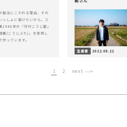
範さん
や製法にこだわる理由、それ
いっしょに届けたいから。三
業1946年の「河村こうじ屋」
麹蓋(こうじぶた)」を使用し
で作っています。
生産者
2022.08.22
1
2
›