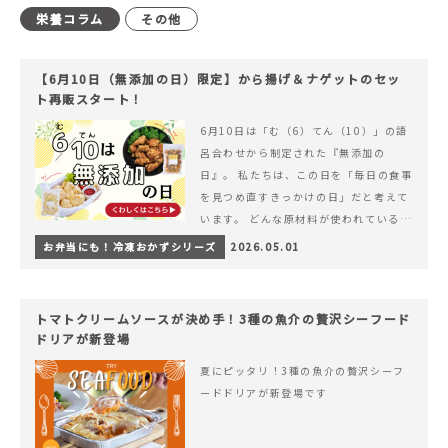
栄養コラム
その他
【6月10日（無添加の日）限定】から揚げ＆ナゲットのセッ
ト再販スタート！
6月10日は「む（6）てん（10）」の語
呂合わせから制定された『無添加の
日』。 私たちは、この日を「毎日の食事
を見つめ直すきっかけの日」だと考えて
います。 どんな原材料が使われているの
か。 どのようにつくられているのか。&
お弁当にも！冷凍おかずシリーズ
2026.05.01
hellip; 続きを読む 【6月10日（無添加
の日）限定】から揚げ＆ナゲットのセッ
ト再販スタート！
トマトクリームソースが決め手！3種の魚介の贅沢シーフード
ドリアが新登場
夏にピッタリ！3種の魚介の贅沢シーフ
ードドリアが新登場です