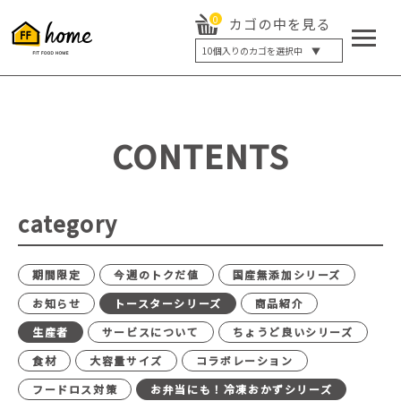
0
カゴの中を見る
10
個入りのカゴを選択中 ▼
5個入り
7個入り
10個入り
最大5%OFF
14個入り
最大8%OFF
CONTENTS
20個入り
最大12%OFF
category
期間限定
今週のトクだ値
国産無添加シリーズ
お知らせ
トースターシリーズ
商品紹介
生産者
サービスについて
ちょうど良いシリーズ
食材
大容量サイズ
コラボレーション
フードロス対策
お弁当にも！冷凍おかずシリーズ