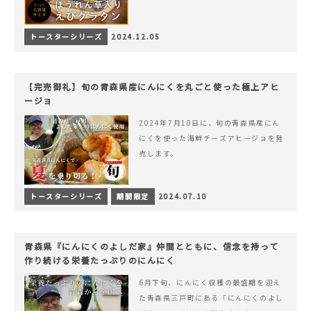
トースターシリーズ
2024.12.05
【完売御礼】旬の青森県産にんにくを丸ごと使った極上アヒ
ージョ
2024年7月10日に、旬の青森県産にん
にくを使った海鮮チーズアヒージョを発
売します。
トースターシリーズ
期間限定
2024.07.10
青森県『にんにくのよしだ家』仲間とともに、信念を持って
作り続ける栄養たっぷりのにんにく
6月下旬、にんにく収穫の最盛期を迎え
た青森県三戸町にある「にんにくのよし