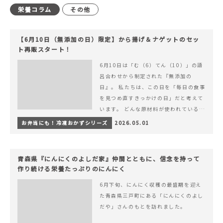
栄養コラム
その他
【6月10日（無添加の日）限定】から揚げ＆ナゲットのセッ
ト再販スタート！
6月10日は「む（6）てん（10）」の語
呂合わせから制定された『無添加の
日』。 私たちは、この日を「毎日の食事
を見つめ直すきっかけの日」だと考えて
います。 どんな原材料が使われているの
か。 どのようにつくられているのか。&
お弁当にも！冷凍おかずシリーズ
2026.05.01
hellip; 続きを読む 【6月10日（無添加
の日）限定】から揚げ＆ナゲットのセッ
ト再販スタート！
青森県『にんにくのよしだ家』仲間とともに、信念を持って
作り続ける栄養たっぷりのにんにく
6月下旬、にんにく収穫の最盛期を迎え
た青森県三戸町にある「にんにくのよし
だや」さんのもとを訪れました。