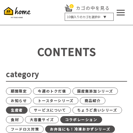
0
カゴの中を見る
10
個入りのカゴを選択中 ▼
5個入り
7個入り
10個入り
最大5%OFF
14個入り
最大8%OFF
CONTENTS
20個入り
最大12%OFF
category
期間限定
今週のトクだ値
国産無添加シリーズ
お知らせ
トースターシリーズ
商品紹介
生産者
サービスについて
ちょうど良いシリーズ
食材
大容量サイズ
コラボレーション
フードロス対策
お弁当にも！冷凍おかずシリーズ