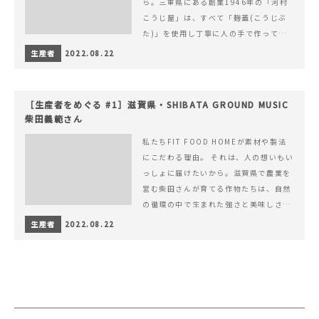
ら。三重県にある創業1946年の「河村
こうじ屋」は、すべて「麹蓋(こうじぶ
た)」を使用し丁寧に人の手で作ってい
ます。
生産者
2022.08.22
［生産者をめぐる #1］滋賀県・SHIBATA GROUND MUSIC
柴田義範さん
私たちFIT FOOD HOMEが素材や製法
にこだわる理由。 それは、人の想いもい
っしょに届けたいから。滋賀県で農業を
営む柴田さんが育てる作物たちは、自然
の循環の中で生まれた強さと美味しさを
持ち合わせています。
生産者
2022.08.22