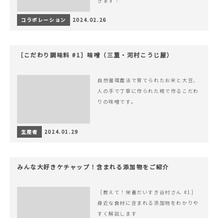
きます！
コラボレーション
2024.02.26
［こだわり調味料 #1］味噌（三重・河村こうじ屋）
自然循環農法で育てられたお米と大豆、
人の手で丁寧に作られた糀で作るこだわ
りの味噌です。
生産者
2024.01.29
みんな大好きケチャップ！含まれる添加物をご紹介
［教えて！栄養だいすき谷村さん #1］
身近な食材に含まれる添加物をわかりや
すく解説します