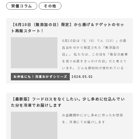
栄養コラム
その他
【6月10日（無添加の日）限定】から揚げ＆ナゲットのセッ
ト再販スタート！
6月10日は「む（6）てん（10）」の語
呂合わせから制定された『無添加の
日』。 私たちは、この日を「毎日の食事
を見つめ直すきっかけの日」だと考えて
います。 どんな原材料が使われているの
か。 どのようにつくられているのか。&
お弁当にも！冷凍おかずシリーズ
2026.05.01
hellip; 続きを読む 【6月10日（無添加
の日）限定】から揚げ＆ナゲットのセッ
ト再販スタート！
【最新版】フードロスをなくしたい。少し多めに仕込んでい
た分を冷凍でお届けします
お盆期間中に少し多めに作ったお惣菜
を、冷凍にてお届けします