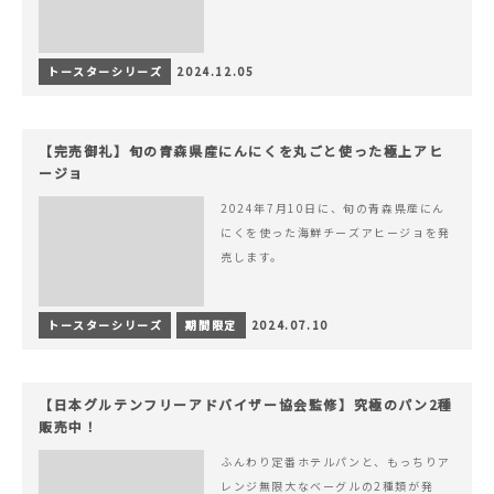
トースターシリーズ
2024.12.05
【完売御礼】旬の青森県産にんにくを丸ごと使った極上アヒ
ージョ
2024年7月10日に、旬の青森県産にん
にくを使った海鮮チーズアヒージョを発
売します。
トースターシリーズ
期間限定
2024.07.10
【日本グルテンフリーアドバイザー協会監修】究極のパン2種
販売中！
ふんわり定番ホテルパンと、もっちりア
レンジ無限大なベーグルの2種類が発