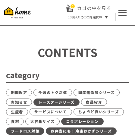
0
カゴの中を見る
10
個入りのカゴを選択中 ▼
5個入り
7個入り
10個入り
最大5%OFF
14個入り
最大8%OFF
CONTENTS
20個入り
最大12%OFF
category
期間限定
今週のトクだ値
国産無添加シリーズ
お知らせ
トースターシリーズ
商品紹介
生産者
サービスについて
ちょうど良いシリーズ
食材
大容量サイズ
コラボレーション
フードロス対策
お弁当にも！冷凍おかずシリーズ