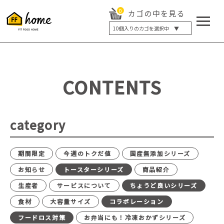
0
カゴの中を見る
10
個入りのカゴを選択中 ▼
5個入り
7個入り
10個入り
最大5%OFF
14個入り
最大8%OFF
CONTENTS
20個入り
最大12%OFF
category
期間限定
今週のトクだ値
国産無添加シリーズ
お知らせ
トースターシリーズ
商品紹介
生産者
サービスについて
ちょうど良いシリーズ
食材
大容量サイズ
コラボレーション
フードロス対策
お弁当にも！冷凍おかずシリーズ