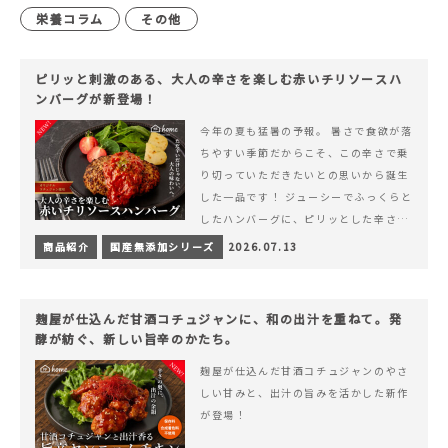
栄養コラム
その他
ピリッと刺激のある、大人の辛さを楽しむ赤いチリソースハ
ンバーグが新登場！
今年の夏も猛暑の予報。 暑さで食欲が落
ちやすい季節だからこそ、この辛さで乗
り切っていただきたいとの思いから誕生
した一品です！ ジューシーでふっくらと
したハンバーグに、ピリッとした辛さと
コク深い旨みが楽しめる特製チリソース
商品紹介
国産無添加シリーズ
2026.07.13
&hellip; 続きを読む ピリッと刺激のあ
る、大人の辛さを楽しむ赤いチリソース
ハンバーグが新登場！
麹屋が仕込んだ甘酒コチュジャンに、和の出汁を重ねて。発
酵が紡ぐ、新しい旨辛のかたち。
麹屋が仕込んだ甘酒コチュジャンのやさ
しい甘みと、出汁の旨みを活かした新作
が登場！