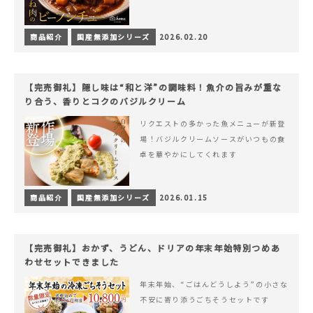
商品紹介
国産無添加シリーズ
2026.02.20
【完売御礼】隠し味は“和と洋”の調味料！魚介の旨みが重な
り合う、香りとコクのバジルクリーム
リクエストの多かった魚メニューが新登
場！バジルクリームソースがいつもの食
卓を華やかにしてくれます
商品紹介
国産無添加シリーズ
2026.01.15
【完売御礼】おかず、うどん、ドリアの年末年始特別つめあ
わせセットできました
年末年始、“ごはんどうしよう”の小さな
不安に寄り添うごちそうセットです