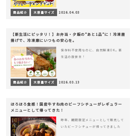
商品紹介
大容量サイズ
2026.04.03
【新生活にピッタリ！】お弁当・夕飯の”あと1品”に！冷凍唐
揚げで、冷凍庫にいつもの安心を。
保存料不使用なのに、自然解凍OK。新
生活の救世主！
商品紹介
大容量サイズ
2026.03.13
ほろほろ食感！国産牛すね肉のビーフシチューがレギュラー
メニューとして帰ってきた！
昨年、期間限定メニューとして販売して
いたビーフシチューが帰ってきました