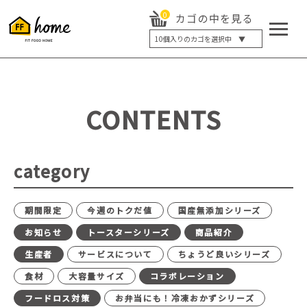
0
カゴの中を見る
10
個入りのカゴを選択中 ▼
5個入り
7個入り
10個入り
最大5%OFF
14個入り
最大8%OFF
CONTENTS
20個入り
最大12%OFF
category
期間限定
今週のトクだ値
国産無添加シリーズ
お知らせ
トースターシリーズ
商品紹介
生産者
サービスについて
ちょうど良いシリーズ
食材
大容量サイズ
コラボレーション
フードロス対策
お弁当にも！冷凍おかずシリーズ