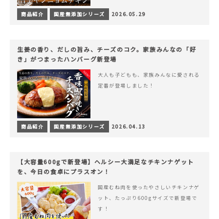
商品紹介
国産無添加シリーズ
2026.05.29
生姜の香り、だしの旨み、チーズのコク。家族みんなの「好
き」がつまったハンバーグ新登場
大人も子どもも、家族みんなに愛される
定番が登場しました！
商品紹介
国産無添加シリーズ
2026.04.13
【大容量600gで新登場】ヘルシー大満足なチキンナゲット
を、今日の食卓にプラスオン！
国産むね肉を使ったやさしいチキンナゲ
ット、たっぷり600gサイズで新登場で
す！