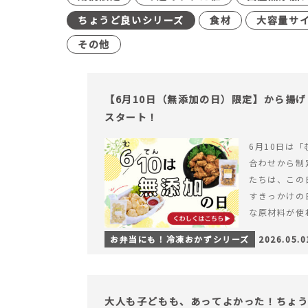
ちょうど良いシリーズ
食材
大容量サ
その他
【6月10日（無添加の日）限定】から揚
スタート！
6月10日は「
合わせから制
たちは、この
すきっかけの
な原材料が使
つくられている
お弁当にも！冷凍おかずシリーズ
2026.05.0
【6月10日
＆ナゲットの
大人も子どもも、あってよかった！ちょ