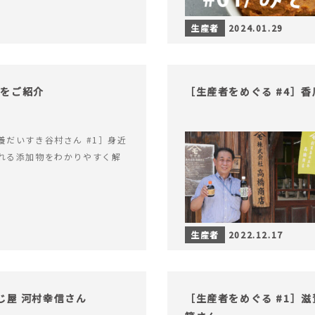
生産者
2024.01.29
物をご紹介
［生産者をめぐる #4］
養だいすき谷村さん #1］身近
れる添加物をわかりやすく解
生産者
2022.12.17
じ屋 河村幸信さん
［生産者をめぐる #1］滋賀県