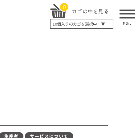
0
カゴの中を見る
MENU
10
個入りのカゴを選択中 ▼
5個入り
7個入り
10個入り
最大5%OFF
14個入り
最大8%OFF
20個入り
最大12%OFF
生産者
サービスについて