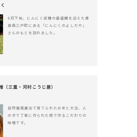
にく
6月下旬、にんにく収穫の最盛期を迎えた青
森県三戸町にある「にんにくのよしだや」
さんのもとを訪れました。
味噌（三重・河村こうじ屋）
自然循環農法で育てられたお米と大豆、人
の手で丁寧に作られた糀で作るこだわりの
味噌です。