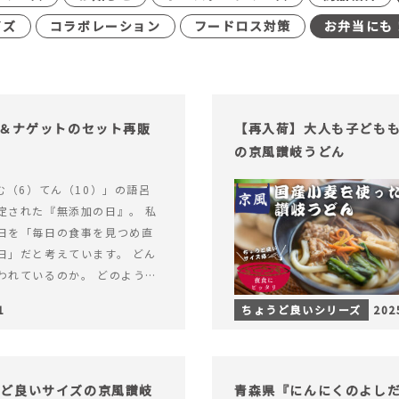
イズ
コラボレーション
フードロス対策
お弁当にも
げ＆ナゲットのセット再販
【再入荷】大人も子ども
の京風讃岐うどん
む（6）てん（10）」の語呂
定された『無添加の日』。 私
日を「毎日の食事を見つめ直
日」だと考えています。 どん
われているのか。 どのように
のか。&hellip; 続きを読む
1
ちょうど良いシリーズ
202
（無添加の日）限定】から揚げ
セット再販スタート！
うど良いサイズの京風讃岐
青森県『にんにくのよし