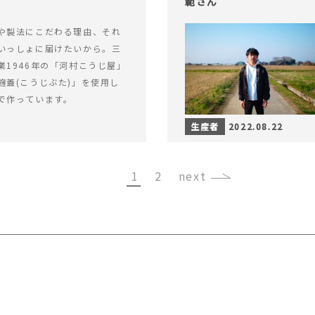
範さん
や製法にこだわる理由、それ
いっしょに届けたいから。三
業1946年の「河村こうじ屋」
麹蓋(こうじぶた)」を使用し
で作っています。
生産者
2022.08.22
1
2
›