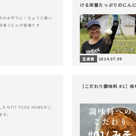
ける栄養たっぷりのにん
きのお守りに！ちょうど良い
冷凍うどんが登場です
生産者
2024.07.09
［こだわり調味料 #1］
ちFIT FOOD HOMEのこ
ます。