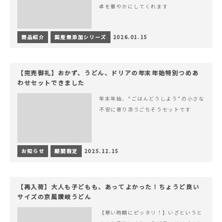
卓を華やかにしてくれます
商品紹介
国産無添加シリーズ
2026.01.15
【完売御礼】おかず、うどん、ドリアの年末年始特別つめあ
わせセットできました
年末年始、“ごはんどうしよう”の小さな
不安に寄り添うごちそうセットです
お知らせ
期間限定
2025.12.15
【再入荷】大人も子どもも、あってよかった！ちょうど良い
サイズの京風讃岐うどん
【寒い時期にピッタリ！】いざというと