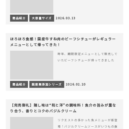
商品紹介
大容量サイズ
2026.03.13
ほろほろ食感！国産牛すね肉のビーフシチューがレギュラー
メニューとして帰ってきた！
昨年、期間限定メニューとして販売して
いたビーフシチューが帰ってきました
商品紹介
国産無添加シリーズ
2026.02.20
【完売御礼】隠し味は“和と洋”の調味料！魚介の旨みが重な
り合う、香りとコクのバジルクリーム
リクエストの多かった魚メニューが新登
場！バジルクリームソースがいつもの食