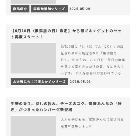
商品紹介
国産無添加シリーズ
2026.05.29
【6月10日（無添加の日）限定】から揚げ＆ナゲットのセッ
ト再販スタート！
6月10日は「む（6）てん（10）」の語
呂合わせから制定された『無添加の
日』。 私たちは、この日を「毎日の食事
を見つめ直すきっかけの日」だと考えて
います。 どんな原材料が使われているの
か。 どのようにつくられているのか。&
お弁当にも！冷凍おかずシリーズ
2026.05.01
hellip; 続きを読む 【6月10日（無添加
の日）限定】から揚げ＆ナゲットのセッ
ト再販スタート！
生姜の香り、だしの旨み、チーズのコク。家族みんなの「好
き」がつまったハンバーグ新登場
大人も子どもも、家族みんなに愛される
定番が登場しました！