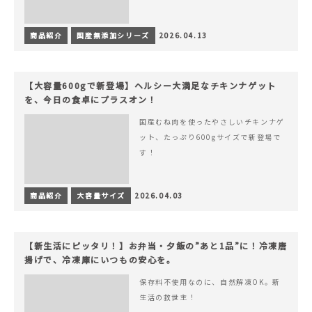
商品紹介
国産無添加シリーズ
2026.04.13
【大容量600gで新登場】ヘルシー大満足なチキンナゲット
を、今日の食卓にプラスオン！
国産むね肉を使ったやさしいチキンナゲ
ット、たっぷり600gサイズで新登場で
す！
商品紹介
大容量サイズ
2026.04.03
【新生活にピッタリ！】お弁当・夕飯の”あと1品”に！冷凍唐
揚げで、冷凍庫にいつもの安心を。
保存料不使用なのに、自然解凍OK。新
生活の救世主！