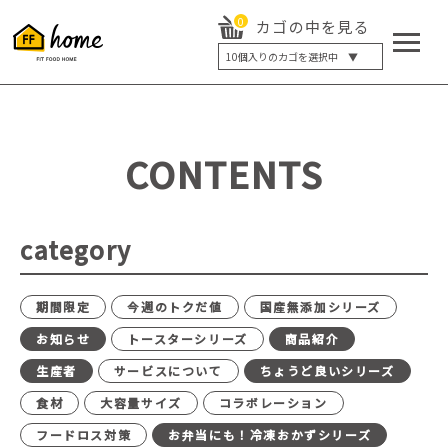
0
カゴの中を見る
10
個入りのカゴを選択中 ▼
5個入り
7個入り
10個入り
最大5%OFF
14個入り
最大8%OFF
CONTENTS
20個入り
最大12%OFF
category
期間限定
今週のトクだ値
国産無添加シリーズ
お知らせ
トースターシリーズ
商品紹介
生産者
サービスについて
ちょうど良いシリーズ
食材
大容量サイズ
コラボレーション
フードロス対策
お弁当にも！冷凍おかずシリーズ