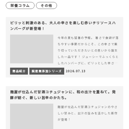
栄養コラム
その他
ピリッと刺激のある、大人の辛さを楽しむ赤いチリソースハ
ンバーグが新登場！
今年の夏も猛暑の予報。 暑さで食欲が落
ちやすい季節だからこそ、この辛さで乗
り切っていただきたいとの思いから誕生
した一品です！ ジューシーでふっくらと
したハンバーグに、ピリッとした辛さと
コク深い旨みが楽しめる特製チリソース
商品紹介
国産無添加シリーズ
2026.07.13
&hellip; 続きを読む ピリッと刺激のあ
る、大人の辛さを楽しむ赤いチリソース
ハンバーグが新登場！
麹屋が仕込んだ甘酒コチュジャンに、和の出汁を重ねて。発
酵が紡ぐ、新しい旨辛のかたち。
麹屋が仕込んだ甘酒コチュジャンのやさ
しい甘みと、出汁の旨みを活かした新作
が登場！