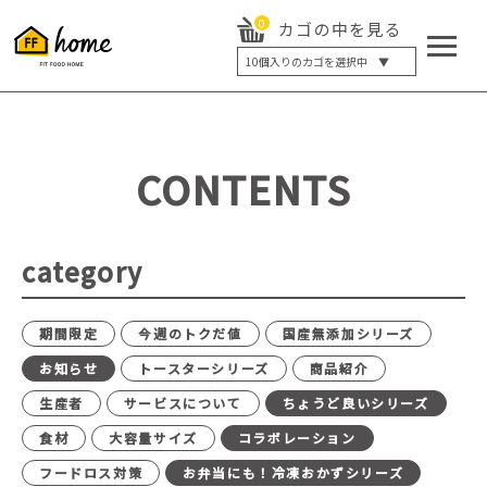
0
カゴの中を見る
10
個入りのカゴを選択中 ▼
5個入り
7個入り
10個入り
最大5%OFF
14個入り
最大8%OFF
CONTENTS
20個入り
最大12%OFF
category
期間限定
今週のトクだ値
国産無添加シリーズ
お知らせ
トースターシリーズ
商品紹介
生産者
サービスについて
ちょうど良いシリーズ
食材
大容量サイズ
コラボレーション
フードロス対策
お弁当にも！冷凍おかずシリーズ