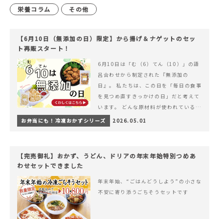
栄養コラム
その他
【6月10日（無添加の日）限定】から揚げ＆ナゲットのセッ
ト再販スタート！
6月10日は「む（6）てん（10）」の語
呂合わせから制定された『無添加の
日』。 私たちは、この日を「毎日の食事
を見つめ直すきっかけの日」だと考えて
います。 どんな原材料が使われているの
か。 どのようにつくられているのか。&
お弁当にも！冷凍おかずシリーズ
2026.05.01
hellip; 続きを読む 【6月10日（無添加
の日）限定】から揚げ＆ナゲットのセッ
ト再販スタート！
【完売御礼】おかず、うどん、ドリアの年末年始特別つめあ
わせセットできました
年末年始、“ごはんどうしよう”の小さな
不安に寄り添うごちそうセットです