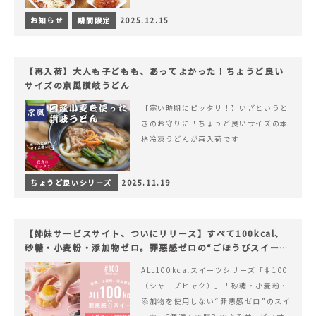
お知らせ
期間限定
2025.12.15
【再入荷】大人も子どもも、あってよかった！ちょうど良い
サイズの京風讃岐うどん
【寒い時期にピッタリ！】いざというと
きのお守りに！ちょうど良いサイズの本
格冷凍うどんが再入荷です
ちょうど良いシリーズ
2025.11.19
【姉妹サービスサイト、ついにリリース】すべて100kcal、
砂糖・小麦粉・添加物ゼロ。罪悪感ゼロの“ごほうびスイー
ツ”『#100（シャープ100）』
ALL100kcalスイーツシリーズ「♯100
（シャープヒャク）」！砂糖・小麦粉・
添加物を使用しない“罪悪感ゼロ”のスイ