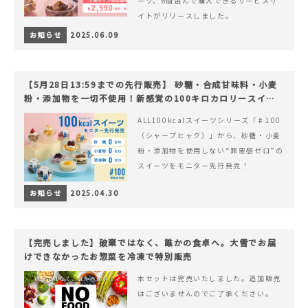
ーツ、6個選んで購入できるサービスサ
イトがリリースしました。
お知らせ
2025.06.09
【5月28日13:59までの先行販売】 砂糖・合成甘味料・小麦
粉・添加物を一切不使用！新感覚の100キロカロリースイー
ツでヘルシーライフを。
ALL100kcalスイーツシリーズ「♯100
（シャープヒャク）」から、砂糖・小麦
粉・添加物を使用しない“罪悪感ゼロ”の
スイーツをモニター先行発売！
お知らせ
2025.04.30
【完売しました】破棄ではなく、誰かの食卓へ。大雪でお届
けできなかったお惣菜を冷凍で特別販売
本セットは完売いたしました。追加販売
はございませんのでご了承ください。