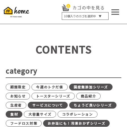
0
カゴの中を見る
10
個入りのカゴを選択中 ▼
5個入り
7個入り
10個入り
最大5%OFF
14個入り
最大8%OFF
CONTENTS
20個入り
最大12%OFF
category
期間限定
今週のトクだ値
国産無添加シリーズ
お知らせ
トースターシリーズ
商品紹介
生産者
サービスについて
ちょうど良いシリーズ
食材
大容量サイズ
コラボレーション
フードロス対策
お弁当にも！冷凍おかずシリーズ