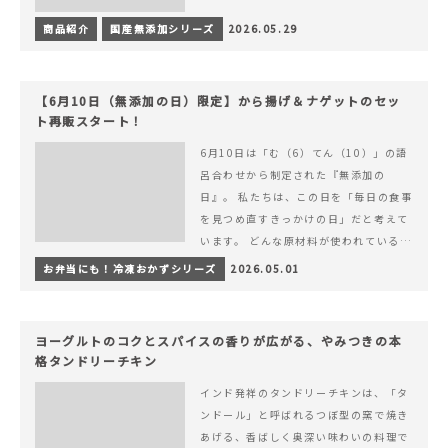
商品紹介
国産無添加シリーズ
2026.05.29
【6月10日（無添加の日）限定】から揚げ＆ナゲットのセッ
ト再販スタート！
6月10日は「む（6）てん（10）」の語
呂合わせから制定された『無添加の
日』。 私たちは、この日を「毎日の食事
を見つめ直すきっかけの日」だと考えて
います。 どんな原材料が使われているの
か。 どのようにつくられているのか。&
お弁当にも！冷凍おかずシリーズ
2026.05.01
hellip; 続きを読む 【6月10日（無添加
の日）限定】から揚げ＆ナゲットのセッ
ト再販スタート！
ヨーグルトのコクとスパイスの香りが広がる、やみつきの本
格タンドリーチキン
インド発祥のタンドリーチキンは、「タ
ンドール」と呼ばれるつぼ型の窯で焼き
あげる、香ばしく奥深い味わいの料理で