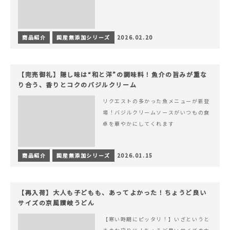
商品紹介
国産無添加シリーズ
2026.02.20
【完売御礼】隠し味は“和と洋”の調味料！魚介の旨みが重な
り合う、香りとコクのバジルクリーム
リクエストの多かった魚メニューが新登
場！バジルクリームソースがいつもの食
卓を華やかにしてくれます
商品紹介
国産無添加シリーズ
2026.01.15
【再入荷】大人も子どもも、あってよかった！ちょうど良い
サイズの京風讃岐うどん
【寒い時期にピッタリ！】いざというと