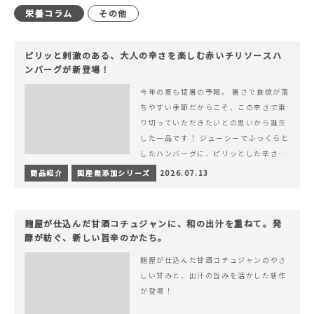
栄養コラム
その他
ピリッと刺激のある、大人の辛さを楽しむ赤いチリソースハ
ンバーグが新登場！
今年の夏も猛暑の予報。 暑さで食欲が落
ちやすい季節だからこそ、この辛さで乗
り切っていただきたいとの思いから誕生
した一品です！ ジューシーでふっくらと
したハンバーグに、ピリッとした辛さと
コク深い旨みが楽しめる特製チリソース
商品紹介
国産無添加シリーズ
2026.07.13
&hellip; 続きを読む ピリッと刺激のあ
る、大人の辛さを楽しむ赤いチリソース
ハンバーグが新登場！
麹屋が仕込んだ甘酒コチュジャンに、和の出汁を重ねて。発
酵が紡ぐ、新しい旨辛のかたち。
麹屋が仕込んだ甘酒コチュジャンのやさ
しい甘みと、出汁の旨みを活かした新作
が登場！