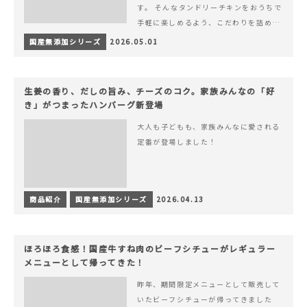
す。 そんなタンドリーチキンをおうちで
手軽に楽しめるよう、こだわりを詰め込
んで仕上げました。 様々なシーンでお召
国産無添加シリーズ
2026.05.01
&hellip; 続きを読む ヨーグルトのコク
とスパイスの香りが広がる、やみつきの
本格タンドリーチキン
生姜の香り、だしの旨み、チーズのコク。家族みんなの「好
き」がつまったハンバーグ新登場
大人も子どもも、家族みんなに愛される
定番が登場しました！
商品紹介
国産無添加シリーズ
2026.04.13
ほろほろ食感！国産牛すね肉のビーフシチューがレギュラー
メニューとして帰ってきた！
昨年、期間限定メニューとして販売して
いたビーフシチューが帰ってきました