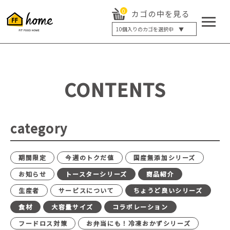
0
カゴの中を見る
10
個入りのカゴを選択中 ▼
5個入り
7個入り
10個入り
最大5%OFF
14個入り
最大8%OFF
CONTENTS
20個入り
最大12%OFF
category
期間限定
今週のトクだ値
国産無添加シリーズ
お知らせ
トースターシリーズ
商品紹介
生産者
サービスについて
ちょうど良いシリーズ
食材
大容量サイズ
コラボレーション
フードロス対策
お弁当にも！冷凍おかずシリーズ