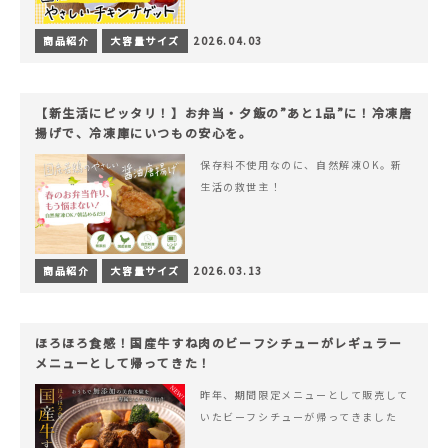
商品紹介
大容量サイズ
2026.04.03
【新生活にピッタリ！】お弁当・夕飯の”あと1品”に！冷凍唐
揚げで、冷凍庫にいつもの安心を。
保存料不使用なのに、自然解凍OK。新
生活の救世主！
商品紹介
大容量サイズ
2026.03.13
ほろほろ食感！国産牛すね肉のビーフシチューがレギュラー
メニューとして帰ってきた！
昨年、期間限定メニューとして販売して
いたビーフシチューが帰ってきました