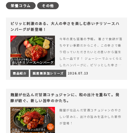
栄養コラム
その他
ピリッと刺激のある、大人の辛さを楽しむ赤いチリソースハ
ンバーグが新登場！
今年の夏も猛暑の予報。 暑さで食欲が落
ちやすい季節だからこそ、この辛さで乗
り切っていただきたいとの思いから誕生
した一品です！ ジューシーでふっくらと
したハンバーグに、ピリッとした辛さと
コク深い旨みが楽しめる特製チリソース
商品紹介
国産無添加シリーズ
2026.07.13
&hellip; 続きを読む ピリッと刺激のあ
る、大人の辛さを楽しむ赤いチリソース
ハンバーグが新登場！
麹屋が仕込んだ甘酒コチュジャンに、和の出汁を重ねて。発
酵が紡ぐ、新しい旨辛のかたち。
麹屋が仕込んだ甘酒コチュジャンのやさ
しい甘みと、出汁の旨みを活かした新作
が登場！