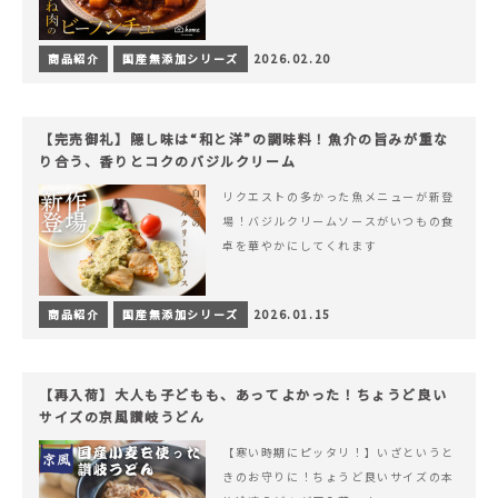
商品紹介
国産無添加シリーズ
2026.02.20
【完売御礼】隠し味は“和と洋”の調味料！魚介の旨みが重な
り合う、香りとコクのバジルクリーム
リクエストの多かった魚メニューが新登
場！バジルクリームソースがいつもの食
卓を華やかにしてくれます
商品紹介
国産無添加シリーズ
2026.01.15
【再入荷】大人も子どもも、あってよかった！ちょうど良い
サイズの京風讃岐うどん
【寒い時期にピッタリ！】いざというと
きのお守りに！ちょうど良いサイズの本