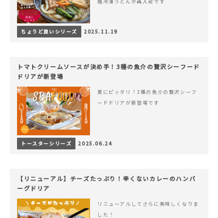
格冷凍うどんが再入荷です
ちょうど良いシリーズ
2025.11.19
トマトクリームソースが決め手！3種の魚介の贅沢シーフード
ドリアが新登場
夏にピッタリ！3種の魚介の贅沢シーフ
ードドリアが新登場です
トースターシリーズ
2025.06.24
【リニューアル】チーズたっぷり！辛くないカレーのハンバ
ーグドリア
リニューアルしてさらに美味しくなりま
した！