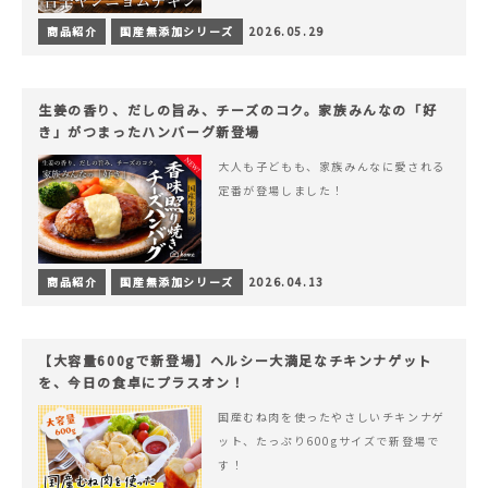
商品紹介
国産無添加シリーズ
2026.05.29
生姜の香り、だしの旨み、チーズのコク。家族みんなの「好
き」がつまったハンバーグ新登場
大人も子どもも、家族みんなに愛される
定番が登場しました！
商品紹介
国産無添加シリーズ
2026.04.13
【大容量600gで新登場】ヘルシー大満足なチキンナゲット
を、今日の食卓にプラスオン！
国産むね肉を使ったやさしいチキンナゲ
ット、たっぷり600gサイズで新登場で
す！