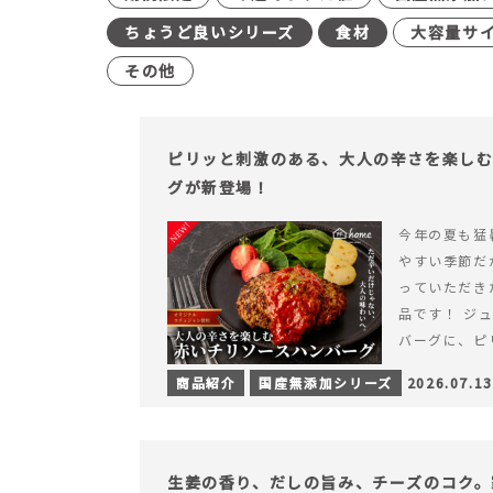
ちょうど良いシリーズ
食材
大容量サ
その他
ピリッと刺激のある、大人の辛さを楽し
グが新登場！
今年の夏も猛
やすい季節だ
っていただき
品です！ ジ
バーグに、ピ
みが楽しめる特
商品紹介
国産無添加シリーズ
2026.07.13
を読む ピリ
楽しむ赤いチ
場！
生姜の香り、だしの旨み、チーズのコク。