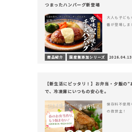
つまったハンバーグ新登場
大人も子ども
番が登場しま
商品紹介
国産無添加シリーズ
2026.04.13
【新生活にピッタリ！】お弁当・夕飯の”
で、冷凍庫にいつもの安心を。
保存料不使用
の救世主！