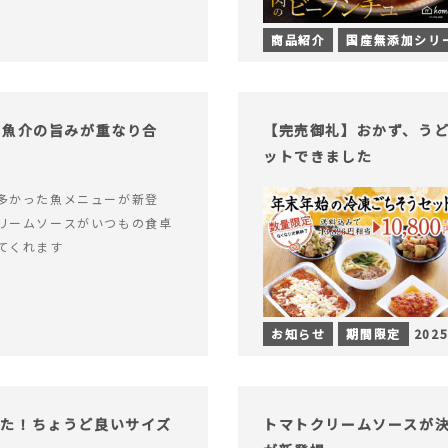
商品紹介
国産無添加シリ
！魚介の旨みが重なり合
【完売御礼】おかず、う
ットできました
多かった魚メニューが新登
リームソースがいつもの食卓
てくれます
お知らせ
期間限定
2025
った！ちょうど良いサイズ
トマトクリームソースが決