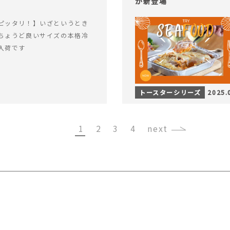
が新登場
ピッタリ！】いざというとき
ちょうど良いサイズの本格冷
入荷です
トースターシリーズ
2025.
1
2
3
4
›