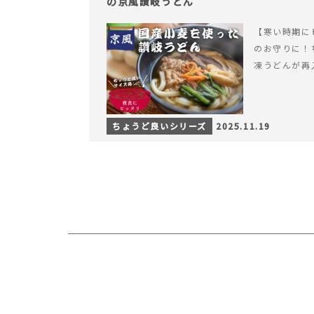
の京風讃岐うどん
【寒い時期に
のお守りに！
凍うどんが再
ちょうど良いシリーズ
2025.11.19