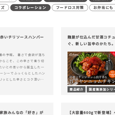
イズ
コラボレーション
フードロス対策
お弁当にも
む赤いチリソースハンバー
麹屋が仕込んだ甘酒コチ
ぐ、新しい旨辛のかたち
暑の予報。 暑さで食欲が落ち
からこそ、この辛さで乗り切
たいとの思いから誕生した一
ューシーでふっくらとしたハン
リッとした辛さとコク深い旨
製チリソース&hellip; 続き
商品紹介
国産無添加シリ
ッと刺激のある、大人の辛さを
リソースハンバーグが新登
家族みんなの「好き」が
【大容量600gで新登場