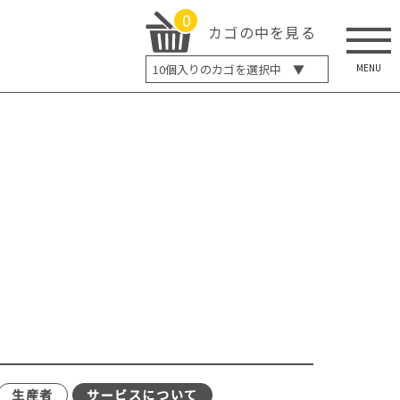
0
カゴの中を見る
MENU
10
個入りのカゴを選択中 ▼
5個入り
7個入り
10個入り
最大5%OFF
14個入り
最大8%OFF
20個入り
最大12%OFF
生産者
サービスについて