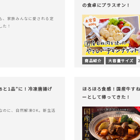
の食卓にプラスオン！
も、家族みんなに愛される定
した！
商品紹介
大容量サイズ
あと1品”に！冷凍唐揚げ
ほろほろ食感！国産牛す
ーとして帰ってきた！
なのに、自然解凍OK。新生活