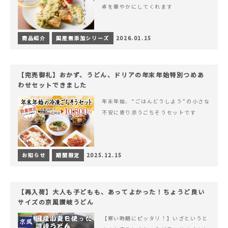
卓を華やかにしてくれます
商品紹介
国産無添加シリーズ
2026.01.15
【完売御礼】おかず、うどん、ドリアの年末年始特別つめあ
わせセットできました
年末年始、“ごはんどうしよう”の小さな
不安に寄り添うごちそうセットです
お知らせ
期間限定
2025.12.15
【再入荷】大人も子どもも、あってよかった！ちょうど良い
サイズの京風讃岐うどん
【寒い時期にピッタリ！】いざというと