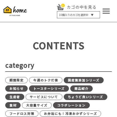
0
カゴの中を見る
10
個入りのカゴを選択中 ▼
5個入り
7個入り
10個入り
最大5%OFF
14個入り
最大8%OFF
CONTENTS
20個入り
最大12%OFF
category
期間限定
今週のトクだ値
国産無添加シリーズ
お知らせ
トースターシリーズ
商品紹介
生産者
サービスについて
ちょうど良いシリーズ
食材
大容量サイズ
コラボレーション
フードロス対策
お弁当にも！冷凍おかずシリーズ