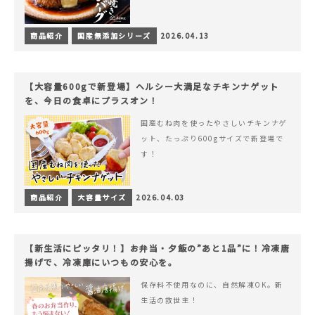
商品紹介
国産無添加シリーズ
2026.04.13
【大容量600gで新登場】ヘルシー大満足なチキンナゲット
を、今日の食卓にプラスオン！
国産むね肉を使ったやさしいチキンナゲ
ット、たっぷり600gサイズで新登場で
す！
商品紹介
大容量サイズ
2026.04.03
【新生活にピッタリ！】お弁当・夕飯の”あと1品”に！冷凍唐
揚げで、冷凍庫にいつもの安心を。
保存料不使用なのに、自然解凍OK。新
生活の救世主！