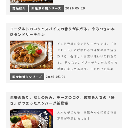
商品紹介
国産無添加シリーズ
2026.05.29
ヨーグルトのコクとスパイスの香りが広がる、やみつきの本
格タンドリーチキン
インド発祥のタンドリーチキンは、「タ
ンドール」と呼ばれるつぼ型の窯で焼き
あげる、香ばしく奥深い味わいの料理で
す。 そんなタンドリーチキンをおうちで
手軽に楽しめるよう、こだわりを詰め込
んで仕上げました。 様々なシーンでお召
国産無添加シリーズ
2026.05.01
&hellip; 続きを読む ヨーグルトのコク
とスパイスの香りが広がる、やみつきの
本格タンドリーチキン
生姜の香り、だしの旨み、チーズのコク。家族みんなの「好
き」がつまったハンバーグ新登場
大人も子どもも、家族みんなに愛される
定番が登場しました！