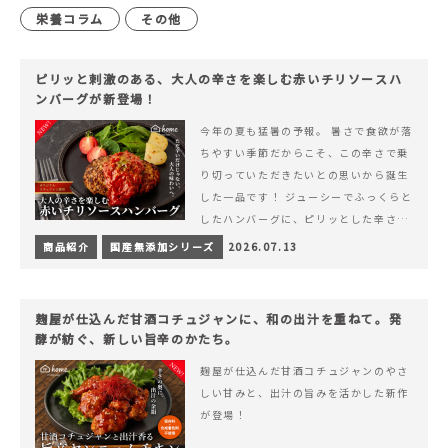
栄養コラム
その他
ピリッと刺激のある、大人の辛さを楽しむ赤いチリソースハ
ンバーグが新登場！
今年の夏も猛暑の予報。 暑さで食欲が落
ちやすい季節だからこそ、この辛さで乗
り切っていただきたいとの思いから誕生
した一品です！ ジューシーでふっくらと
したハンバーグに、ピリッとした辛さと
コク深い旨みが楽しめる特製チリソース
商品紹介
国産無添加シリーズ
2026.07.13
&hellip; 続きを読む ピリッと刺激のあ
る、大人の辛さを楽しむ赤いチリソース
ハンバーグが新登場！
麹屋が仕込んだ甘酒コチュジャンに、和の出汁を重ねて。発
酵が紡ぐ、新しい旨辛のかたち。
麹屋が仕込んだ甘酒コチュジャンのやさ
しい甘みと、出汁の旨みを活かした新作
が登場！