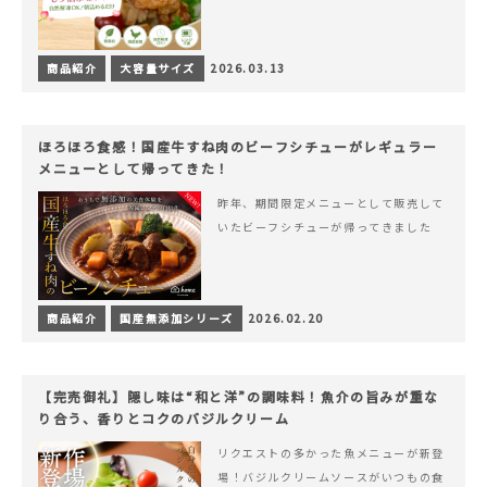
商品紹介
大容量サイズ
2026.03.13
ほろほろ食感！国産牛すね肉のビーフシチューがレギュラー
メニューとして帰ってきた！
昨年、期間限定メニューとして販売して
いたビーフシチューが帰ってきました
商品紹介
国産無添加シリーズ
2026.02.20
【完売御礼】隠し味は“和と洋”の調味料！魚介の旨みが重な
り合う、香りとコクのバジルクリーム
リクエストの多かった魚メニューが新登
場！バジルクリームソースがいつもの食