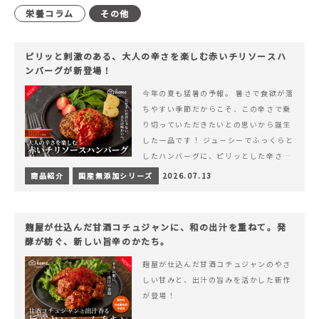
栄養コラム
その他
ピリッと刺激のある、大人の辛さを楽しむ赤いチリソースハ
ンバーグが新登場！
今年の夏も猛暑の予報。 暑さで食欲が落
ちやすい季節だからこそ、この辛さで乗
り切っていただきたいとの思いから誕生
した一品です！ ジューシーでふっくらと
したハンバーグに、ピリッとした辛さと
コク深い旨みが楽しめる特製チリソース
商品紹介
国産無添加シリーズ
2026.07.13
&hellip; 続きを読む ピリッと刺激のあ
る、大人の辛さを楽しむ赤いチリソース
ハンバーグが新登場！
麹屋が仕込んだ甘酒コチュジャンに、和の出汁を重ねて。発
酵が紡ぐ、新しい旨辛のかたち。
麹屋が仕込んだ甘酒コチュジャンのやさ
しい甘みと、出汁の旨みを活かした新作
が登場！