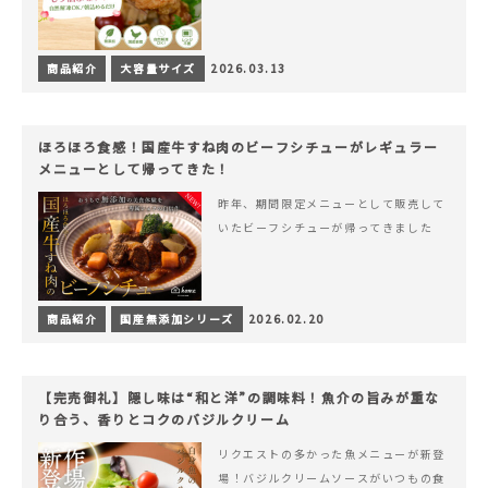
商品紹介
大容量サイズ
2026.03.13
ほろほろ食感！国産牛すね肉のビーフシチューがレギュラー
メニューとして帰ってきた！
昨年、期間限定メニューとして販売して
いたビーフシチューが帰ってきました
商品紹介
国産無添加シリーズ
2026.02.20
【完売御礼】隠し味は“和と洋”の調味料！魚介の旨みが重な
り合う、香りとコクのバジルクリーム
リクエストの多かった魚メニューが新登
場！バジルクリームソースがいつもの食