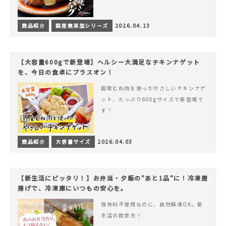
商品紹介
国産無添加シリーズ
2026.04.13
【大容量600gで新登場】ヘルシー大満足なチキンナゲット
を、今日の食卓にプラスオン！
国産むね肉を使ったやさしいチキンナゲ
ット、たっぷり600gサイズで新登場で
す！
商品紹介
大容量サイズ
2026.04.03
【新生活にピッタリ！】お弁当・夕飯の”あと1品”に！冷凍唐
揚げで、冷凍庫にいつもの安心を。
保存料不使用なのに、自然解凍OK。新
生活の救世主！