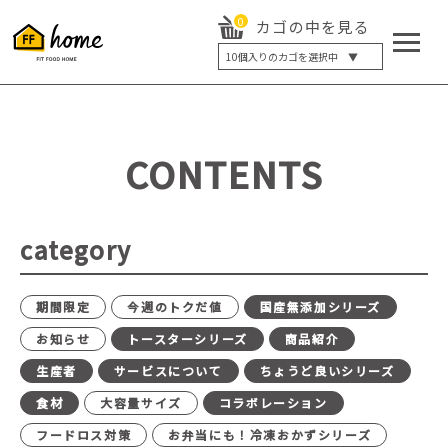
0
カゴの中を見る
10
個入りのカゴを選択中 ▼
5個入り
7個入り
10個入り
最大5%OFF
14個入り
最大8%OFF
CONTENTS
20個入り
最大12%OFF
category
期間限定
今週のトクだ値
国産無添加シリーズ
お知らせ
トースターシリーズ
商品紹介
生産者
サービスについて
ちょうど良いシリーズ
食材
大容量サイズ
コラボレーション
フードロス対策
お弁当にも！冷凍おかずシリーズ