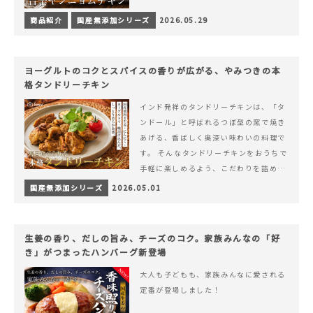
商品紹介
国産無添加シリーズ
2026.05.29
ヨーグルトのコクとスパイスの香りが広がる、やみつきの本
格タンドリーチキン
インド発祥のタンドリーチキンは、「タ
ンドール」と呼ばれるつぼ型の窯で焼き
あげる、香ばしく奥深い味わいの料理で
す。 そんなタンドリーチキンをおうちで
手軽に楽しめるよう、こだわりを詰め込
んで仕上げました。 様々なシーンでお召
国産無添加シリーズ
2026.05.01
&hellip; 続きを読む ヨーグルトのコク
とスパイスの香りが広がる、やみつきの
本格タンドリーチキン
生姜の香り、だしの旨み、チーズのコク。家族みんなの「好
き」がつまったハンバーグ新登場
大人も子どもも、家族みんなに愛される
定番が登場しました！