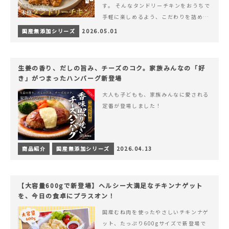
す。 そんなタンドリーチキンをおうちで
手軽に楽しめるよう、こだわりを詰め込
んで仕上げました。 様々なシーンでお召
国産無添加シリーズ
2026.05.01
&hellip; 続きを読む ヨーグルトのコク
とスパイスの香りが広がる、やみつきの
本格タンドリーチキン
生姜の香り、だしの旨み、チーズのコク。家族みんなの「好
き」がつまったハンバーグ新登場
大人も子どもも、家族みんなに愛される
定番が登場しました！
商品紹介
国産無添加シリーズ
2026.04.13
【大容量600gで新登場】ヘルシー大満足なチキンナゲット
を、今日の食卓にプラスオン！
国産むね肉を使ったやさしいチキンナゲ
ット、たっぷり600gサイズで新登場で