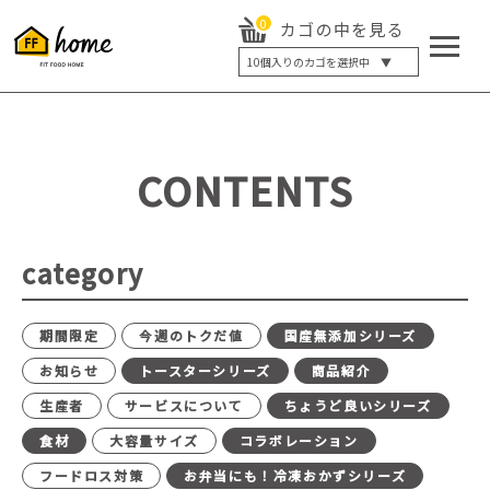
0
カゴの中を見る
10
個入りのカゴを選択中 ▼
5個入り
7個入り
10個入り
最大5%OFF
14個入り
最大8%OFF
CONTENTS
20個入り
最大12%OFF
category
期間限定
今週のトクだ値
国産無添加シリーズ
お知らせ
トースターシリーズ
商品紹介
生産者
サービスについて
ちょうど良いシリーズ
食材
大容量サイズ
コラボレーション
フードロス対策
お弁当にも！冷凍おかずシリーズ