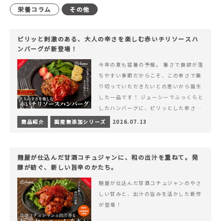
栄養コラム
その他
ピリッと刺激のある、大人の辛さを楽しむ赤いチリソースハ
ンバーグが新登場！
今年の夏も猛暑の予報。 暑さで食欲が落
ちやすい季節だからこそ、この辛さで乗
り切っていただきたいとの思いから誕生
した一品です！ ジューシーでふっくらと
したハンバーグに、ピリッとした辛さと
コク深い旨みが楽しめる特製チリソース
商品紹介
国産無添加シリーズ
2026.07.13
&hellip; 続きを読む ピリッと刺激のあ
る、大人の辛さを楽しむ赤いチリソース
ハンバーグが新登場！
麹屋が仕込んだ甘酒コチュジャンに、和の出汁を重ねて。発
酵が紡ぐ、新しい旨辛のかたち。
麹屋が仕込んだ甘酒コチュジャンのやさ
しい甘みと、出汁の旨みを活かした新作
が登場！