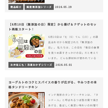
商品紹介
国産無添加シリーズ
2026.05.29
【6月10日（無添加の日）限定】から揚げ＆ナゲットのセッ
ト再販スタート！
6月10日は「む（6）てん（10）」の語
呂合わせから制定された『無添加の
日』。 私たちは、この日を「毎日の食事
を見つめ直すきっかけの日」だと考えて
います。 どんな原材料が使われているの
か。 どのようにつくられているのか。&
お弁当にも！冷凍おかずシリーズ
2026.05.01
hellip; 続きを読む 【6月10日（無添加
の日）限定】から揚げ＆ナゲットのセッ
ト再販スタート！
ヨーグルトのコクとスパイスの香りが広がる、やみつきの本
格タンドリーチキン
インド発祥のタンドリーチキンは、「タ
ンドール」と呼ばれるつぼ型の窯で焼き
あげる、香ばしく奥深い味わいの料理で