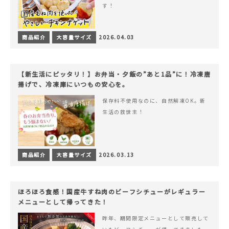
す！
商品紹介
大容量サイズ
2026.04.03
【新生活にピッタリ！】お弁当・夕飯の”あと1品”に！冷凍唐
揚げで、冷凍庫にいつもの安心を。
保存料不使用なのに、自然解凍OK。新
生活の救世主！
商品紹介
大容量サイズ
2026.03.13
ほろほろ食感！国産牛すね肉のビーフシチューがレギュラー
メニューとして帰ってきた！
昨年、期間限定メニューとして販売して