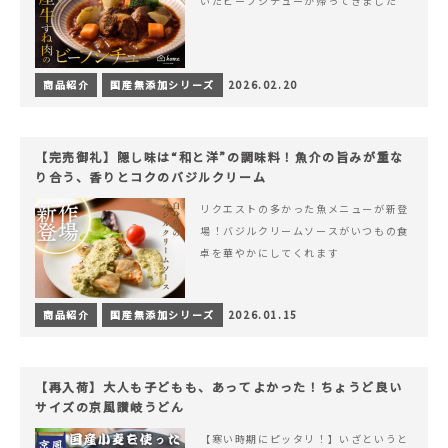
いたビーフシチューが帰ってきました
商品紹介
国産無添加シリーズ
2026.02.20
【完売御礼】隠し味は“和と洋”の調味料！魚介の旨みが重な
り合う、香りとコクのバジルクリーム
リクエストの多かった魚メニューが新登
場！バジルクリームソースがいつもの食
卓を華やかにしてくれます
商品紹介
国産無添加シリーズ
2026.01.15
【再入荷】大人も子どもも、あってよかった！ちょうど良い
サイズの京風讃岐うどん
【寒い時期にピッタリ！】いざというと