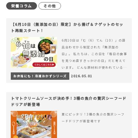
栄養コラム
その他
【6月10日（無添加の日）限定】から揚げ＆ナゲットのセッ
ト再販スタート！
6月10日は「む（6）てん（10）」の語
呂合わせから制定された『無添加の
日』。 私たちは、この日を「毎日の食事
を見つめ直すきっかけの日」だと考えて
います。 どんな原材料が使われているの
か。 どのようにつくられているのか。&
お弁当にも！冷凍おかずシリーズ
2026.05.01
hellip; 続きを読む 【6月10日（無添加
の日）限定】から揚げ＆ナゲットのセッ
ト再販スタート！
トマトクリームソースが決め手！3種の魚介の贅沢シーフード
ドリアが新登場
夏にピッタリ！3種の魚介の贅沢シーフ
ードドリアが新登場です