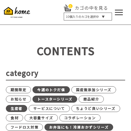
0
カゴの中を見る
10
個入りのカゴを選択中 ▼
5個入り
7個入り
10個入り
最大5%OFF
14個入り
最大8%OFF
CONTENTS
20個入り
最大12%OFF
category
期間限定
今週のトクだ値
国産無添加シリーズ
お知らせ
トースターシリーズ
商品紹介
生産者
サービスについて
ちょうど良いシリーズ
食材
大容量サイズ
コラボレーション
フードロス対策
お弁当にも！冷凍おかずシリーズ