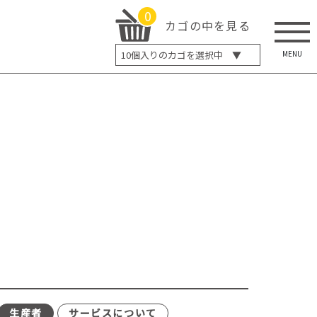
0
カゴの中を見る
MENU
10
個入りのカゴを選択中 ▼
5個入り
7個入り
10個入り
最大5%OFF
14個入り
最大8%OFF
20個入り
最大12%OFF
生産者
サービスについて