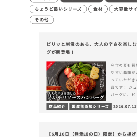
ちょうど良いシリーズ
食材
大容量サ
その他
ピリッと刺激のある、大人の辛さを楽し
グが新登場！
今年の夏も猛
やすい季節だ
っていただき
品です！ ジ
バーグに、ピ
みが楽しめる特
商品紹介
国産無添加シリーズ
2026.07.13
を読む ピリ
楽しむ赤いチ
場！
【6月10日（無添加の日）限定】から揚