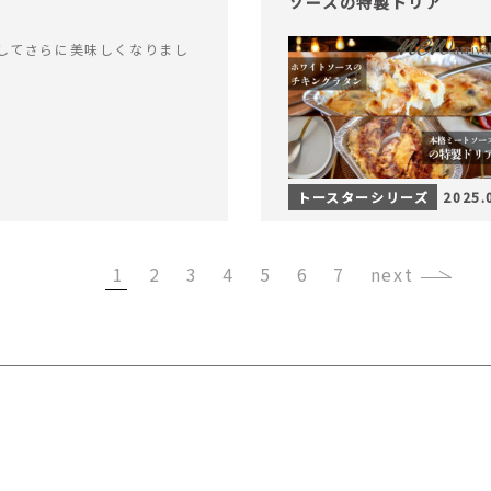
ソースの特製ドリア
してさらに美味しくなりまし
トースターシリーズ
2025.
1
2
3
4
5
6
7
›