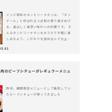
インド発祥のタンドリーチキンは、「タン
ドール」と呼ばれるつぼ型の窯で焼きあげ
る、香ばしく奥深い味わいの料理です。 そ
んなタンドリーチキンをおうちで手軽に楽
しめるよう、こだわりを詰め込んで仕上げ
ました。 様々なシーンでお召&hellip; 続き
05.01
を読む ヨーグルトのコクとスパイスの香り
が広がる、やみつきの本格タンドリーチキ
ン
ね肉のビーフシチューがレギュラーメニュ
昨年、期間限定メニューとして販売してい
たビーフシチューが帰ってきました