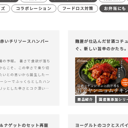
イズ
コラボレーション
フードロス対策
お弁当にも
む赤いチリソースハンバー
麹屋が仕込んだ甘酒コチ
ぐ、新しい旨辛のかたち
暑の予報。 暑さで食欲が落ち
からこそ、この辛さで乗り切
たいとの思いから誕生した一
ューシーでふっくらとしたハン
リッとした辛さとコク深い旨
製チリソース&hellip; 続き
商品紹介
国産無添加シリ
ッと刺激のある、大人の辛さを
リソースハンバーグが新登
げ＆ナゲットのセット再販
ヨーグルトのコクとスパ