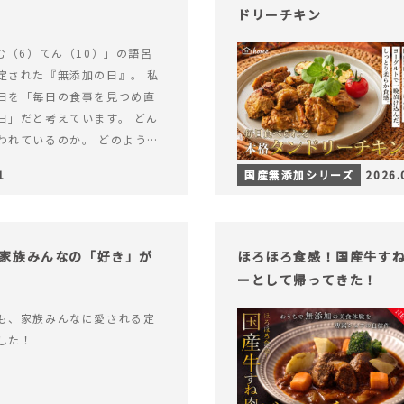
ドリーチキン
む（6）てん（10）」の語呂
定された『無添加の日』。 私
日を「毎日の食事を見つめ直
日」だと考えています。 どん
われているのか。 どのように
のか。&hellip; 続きを読む
1
国産無添加シリーズ
2026.
（無添加の日）限定】から揚げ
セット再販スタート！
家族みんなの「好き」が
ほろほろ食感！国産牛す
ーとして帰ってきた！
も、家族みんなに愛される定
した！