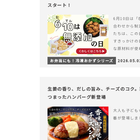
スタート！
6月10日は「
合わせから制
たちは、この
すきっかけの
な原材料が使
つくられている
お弁当にも！冷凍おかずシリーズ
2026.05.0
【6月10日
＆ナゲットの
生姜の香り、だしの旨み、チーズのコク。
つまったハンバーグ新登場
大人も子ども
番が登場しま