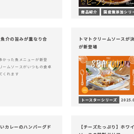
商品紹介
国産無添加シリ
！魚介の旨みが重なり合
トマトクリームソースが決
が新登場
多かった魚メニューが新登
リームソースがいつもの食卓
てくれます
トースターシリーズ
2025.
ないカレーのハンバーグド
【チーズたっぷり】ホワ