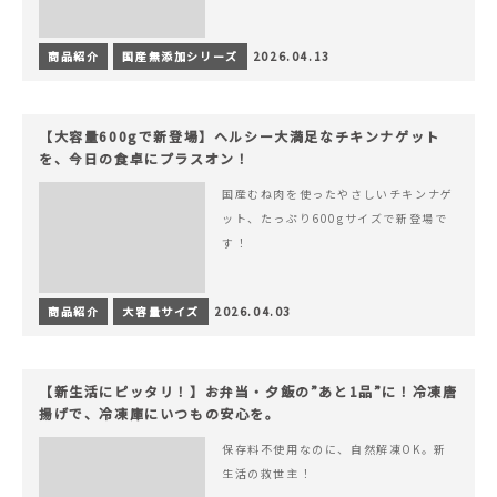
商品紹介
国産無添加シリーズ
2026.04.13
【大容量600gで新登場】ヘルシー大満足なチキンナゲット
を、今日の食卓にプラスオン！
国産むね肉を使ったやさしいチキンナゲ
ット、たっぷり600gサイズで新登場で
す！
商品紹介
大容量サイズ
2026.04.03
【新生活にピッタリ！】お弁当・夕飯の”あと1品”に！冷凍唐
揚げで、冷凍庫にいつもの安心を。
保存料不使用なのに、自然解凍OK。新
生活の救世主！