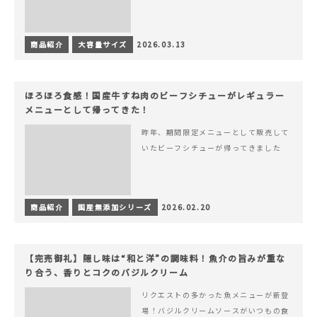
商品紹介
大容量サイズ
2026.03.13
ほろほろ食感！国産牛すね肉のビーフシチューがレギュラー
メニューとして帰ってきた！
昨年、期間限定メニューとして販売して
いたビーフシチューが帰ってきました
商品紹介
国産無添加シリーズ
2026.02.20
【完売御礼】隠し味は“和と洋”の調味料！魚介の旨みが重な
り合う、香りとコクのバジルクリーム
リクエストの多かった魚メニューが新登
場！バジルクリームソースがいつもの食