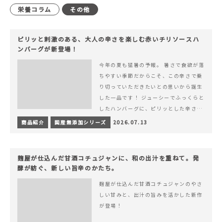
栄養コラム
その他
ピリッと刺激のある、大人の辛さを楽しむ赤いチリソースハ
ンバーグが新登場！
今年の夏も猛暑の予報。 暑さで食欲が落
ちやすい季節だからこそ、この辛さで乗
り切っていただきたいとの思いから誕生
した一品です！ ジューシーでふっくらと
したハンバーグに、ピリッとした辛さと
コク深い旨みが楽しめる特製チリソース
商品紹介
国産無添加シリーズ
2026.07.13
&hellip; 続きを読む ピリッと刺激のあ
る、大人の辛さを楽しむ赤いチリソース
ハンバーグが新登場！
麹屋が仕込んだ甘酒コチュジャンに、和の出汁を重ねて。発
酵が紡ぐ、新しい旨辛のかたち。
麹屋が仕込んだ甘酒コチュジャンのやさ
しい甘みと、出汁の旨みを活かした新作
が登場！