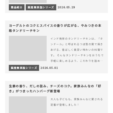
商品紹介
国産無添加シリーズ
2026.05.29
ヨーグルトのコクとスパイスの香りが広がる、やみつきの本
格タンドリーチキン
インド発祥のタンドリーチキンは、「タ
ンドール」と呼ばれるつぼ型の窯で焼き
あげる、香ばしく奥深い味わいの料理で
す。 そんなタンドリーチキンをおうちで
手軽に楽しめるよう、こだわりを詰め込
んで仕上げました。 様々なシーンでお召
国産無添加シリーズ
2026.05.01
&hellip; 続きを読む ヨーグルトのコク
とスパイスの香りが広がる、やみつきの
本格タンドリーチキン
生姜の香り、だしの旨み、チーズのコク。家族みんなの「好
き」がつまったハンバーグ新登場
大人も子どもも、家族みんなに愛される
定番が登場しました！