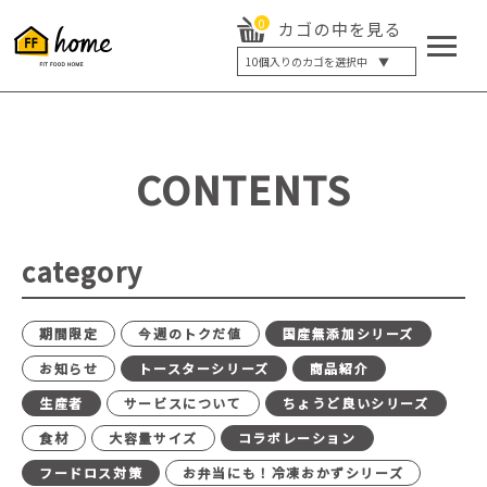
0
カゴの中を見る
10
個入りのカゴを選択中 ▼
5個入り
7個入り
10個入り
最大5%OFF
14個入り
最大8%OFF
CONTENTS
20個入り
最大12%OFF
category
期間限定
今週のトクだ値
国産無添加シリーズ
お知らせ
トースターシリーズ
商品紹介
生産者
サービスについて
ちょうど良いシリーズ
食材
大容量サイズ
コラボレーション
フードロス対策
お弁当にも！冷凍おかずシリーズ