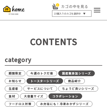
0
カゴの中を見る
10
個入りのカゴを選択中 ▼
5個入り
7個入り
10個入り
最大5%OFF
14個入り
最大8%OFF
CONTENTS
20個入り
最大12%OFF
category
期間限定
今週のトクだ値
国産無添加シリーズ
お知らせ
トースターシリーズ
商品紹介
生産者
サービスについて
ちょうど良いシリーズ
食材
大容量サイズ
コラボレーション
フードロス対策
お弁当にも！冷凍おかずシリーズ