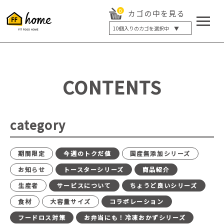
0
カゴの中を見る
10
個入りのカゴを選択中 ▼
5個入り
7個入り
10個入り
最大5%OFF
14個入り
最大8%OFF
CONTENTS
20個入り
最大12%OFF
category
期間限定
今週のトクだ値
国産無添加シリーズ
お知らせ
トースターシリーズ
商品紹介
生産者
サービスについて
ちょうど良いシリーズ
食材
大容量サイズ
コラボレーション
フードロス対策
お弁当にも！冷凍おかずシリーズ