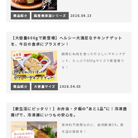
商品紹介
国産無添加シリーズ
2026.04.13
【大容量600gで新登場】ヘルシー大満足なチキンナゲット
を、今日の食卓にプラスオン！
国産むね肉を使ったやさしいチキンナゲ
ット、たっぷり600gサイズで新登場で
す！
商品紹介
大容量サイズ
2026.04.03
【新生活にピッタリ！】お弁当・夕飯の”あと1品”に！冷凍唐
揚げで、冷凍庫にいつもの安心を。
保存料不使用なのに、自然解凍OK。新
生活の救世主！