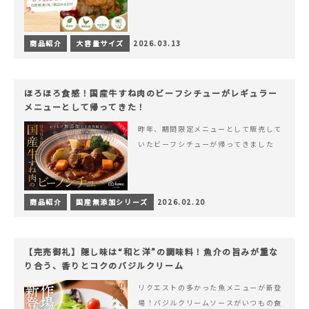
商品紹介
大容量サイズ
2026.03.13
ほろほろ食感！国産牛すね肉のビーフシチューがレギュラー
メニューとして帰ってきた！
昨年、期間限定メニューとして販売して
いたビーフシチューが帰ってきました
商品紹介
国産無添加シリーズ
2026.02.20
【完売御礼】隠し味は“和と洋”の調味料！魚介の旨みが重な
り合う、香りとコクのバジルクリーム
リクエストの多かった魚メニューが新登
場！バジルクリームソースがいつもの食