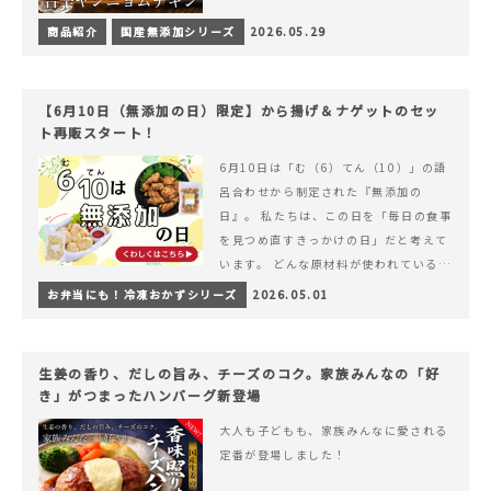
商品紹介
国産無添加シリーズ
2026.05.29
【6月10日（無添加の日）限定】から揚げ＆ナゲットのセッ
ト再販スタート！
6月10日は「む（6）てん（10）」の語
呂合わせから制定された『無添加の
日』。 私たちは、この日を「毎日の食事
を見つめ直すきっかけの日」だと考えて
います。 どんな原材料が使われているの
か。 どのようにつくられているのか。&
お弁当にも！冷凍おかずシリーズ
2026.05.01
hellip; 続きを読む 【6月10日（無添加
の日）限定】から揚げ＆ナゲットのセッ
ト再販スタート！
生姜の香り、だしの旨み、チーズのコク。家族みんなの「好
き」がつまったハンバーグ新登場
大人も子どもも、家族みんなに愛される
定番が登場しました！