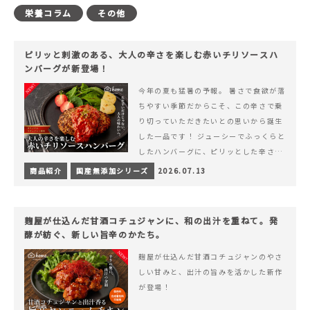
栄養コラム
その他
ピリッと刺激のある、大人の辛さを楽しむ赤いチリソースハ
ンバーグが新登場！
今年の夏も猛暑の予報。 暑さで食欲が落
ちやすい季節だからこそ、この辛さで乗
り切っていただきたいとの思いから誕生
した一品です！ ジューシーでふっくらと
したハンバーグに、ピリッとした辛さと
コク深い旨みが楽しめる特製チリソース
商品紹介
国産無添加シリーズ
2026.07.13
&hellip; 続きを読む ピリッと刺激のあ
る、大人の辛さを楽しむ赤いチリソース
ハンバーグが新登場！
麹屋が仕込んだ甘酒コチュジャンに、和の出汁を重ねて。発
酵が紡ぐ、新しい旨辛のかたち。
麹屋が仕込んだ甘酒コチュジャンのやさ
しい甘みと、出汁の旨みを活かした新作
が登場！