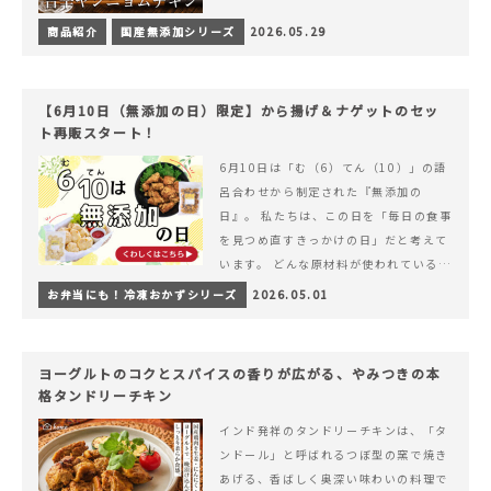
商品紹介
国産無添加シリーズ
2026.05.29
【6月10日（無添加の日）限定】から揚げ＆ナゲットのセッ
ト再販スタート！
6月10日は「む（6）てん（10）」の語
呂合わせから制定された『無添加の
日』。 私たちは、この日を「毎日の食事
を見つめ直すきっかけの日」だと考えて
います。 どんな原材料が使われているの
か。 どのようにつくられているのか。&
お弁当にも！冷凍おかずシリーズ
2026.05.01
hellip; 続きを読む 【6月10日（無添加
の日）限定】から揚げ＆ナゲットのセッ
ト再販スタート！
ヨーグルトのコクとスパイスの香りが広がる、やみつきの本
格タンドリーチキン
インド発祥のタンドリーチキンは、「タ
ンドール」と呼ばれるつぼ型の窯で焼き
あげる、香ばしく奥深い味わいの料理で