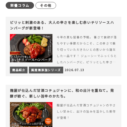
栄養コラム
その他
ピリッと刺激のある、大人の辛さを楽しむ赤いチリソースハ
ンバーグが新登場！
今年の夏も猛暑の予報。 暑さで食欲が落
ちやすい季節だからこそ、この辛さで乗
り切っていただきたいとの思いから誕生
した一品です！ ジューシーでふっくらと
したハンバーグに、ピリッとした辛さと
コク深い旨みが楽しめる特製チリソース
商品紹介
国産無添加シリーズ
2026.07.13
&hellip; 続きを読む ピリッと刺激のあ
る、大人の辛さを楽しむ赤いチリソース
ハンバーグが新登場！
麹屋が仕込んだ甘酒コチュジャンに、和の出汁を重ねて。発
酵が紡ぐ、新しい旨辛のかたち。
麹屋が仕込んだ甘酒コチュジャンのやさ
しい甘みと、出汁の旨みを活かした新作
が登場！