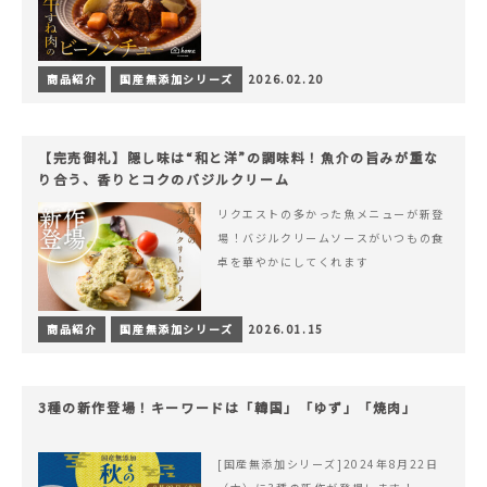
商品紹介
国産無添加シリーズ
2026.02.20
【完売御礼】隠し味は“和と洋”の調味料！魚介の旨みが重な
り合う、香りとコクのバジルクリーム
リクエストの多かった魚メニューが新登
場！バジルクリームソースがいつもの食
卓を華やかにしてくれます
商品紹介
国産無添加シリーズ
2026.01.15
3種の新作登場！キーワードは「韓国」「ゆず」「焼肉」
[国産無添加シリーズ]2024年8月22日