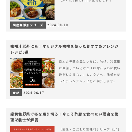
（木）に3種の新作が登場します！
国産無添加シリーズ
2024.08.20
味噌汁以外にも！オリジナル味噌を使ったおすすめアレンジ
レシピ5選
日本の発酵食品といえば、味噌。冷蔵庫
に常備しているけど「味噌汁以外に使い
道がわからない」という方へ、味噌を使
ったアレンジレシピをご紹介します。
食材
2024.06.17
緑黄色野菜で冬を乗り切る！今こそ酢豚を食べたい理由を管
理栄養士が解説
［国産・こだわり調味料シリーズ #14］