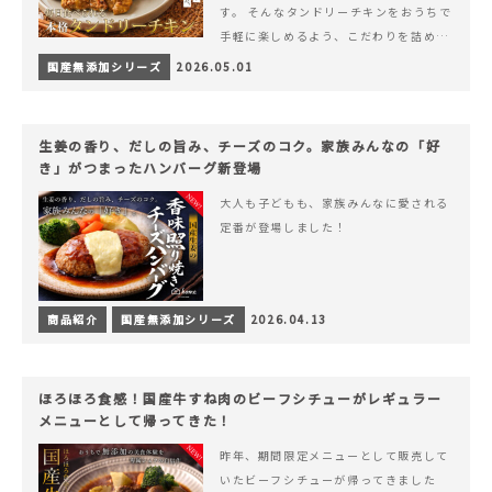
す。 そんなタンドリーチキンをおうちで
手軽に楽しめるよう、こだわりを詰め込
んで仕上げました。 様々なシーンでお召
国産無添加シリーズ
2026.05.01
&hellip; 続きを読む ヨーグルトのコク
とスパイスの香りが広がる、やみつきの
本格タンドリーチキン
生姜の香り、だしの旨み、チーズのコク。家族みんなの「好
き」がつまったハンバーグ新登場
大人も子どもも、家族みんなに愛される
定番が登場しました！
商品紹介
国産無添加シリーズ
2026.04.13
ほろほろ食感！国産牛すね肉のビーフシチューがレギュラー
メニューとして帰ってきた！
昨年、期間限定メニューとして販売して
いたビーフシチューが帰ってきました