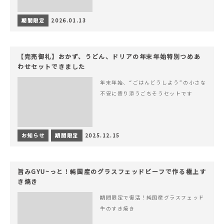
期間限定
2026.01.13
【完売御礼】おかず、うどん、ドリアの年末年始特別つめあ
わせセットできました
年末年始、“ごはんどうしよう”の小さな
不安に寄り添うごちそうセットです
お知らせ
期間限定
2025.12.15
旨みGYU~っと！純国産のグラスフェッドビーフで作る極上す
き焼き
期間限定で復活！純国産グラスフェッド
牛のすき焼き