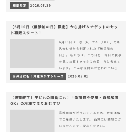
期間限定
2026.05.29
【6月10日（無添加の日）限定】から揚げ＆ナゲットのセッ
ト再販スタート！
6月10日は「む（6）てん（10）」の語
呂合わせから制定された『無添加の
日』。 私たちは、この日を「毎日の食事
を見つめ直すきっかけの日」だと考えて
います。 どんな原材料が使われているの
か。 どのようにつくられているのか。&
お弁当にも！冷凍おかずシリーズ
2026.05.01
hellip; 続きを読む 【6月10日（無添加
の日）限定】から揚げ＆ナゲットのセッ
ト再販スタート！
【販売終了】子どもの間食にも！「添加物不使用・自然解凍
OK」の冷凍てまりおむすび
賞味期限が近づいているため、特別価格
でご提供いたします。 品質には問題ござ
いませんのでご安心ください。