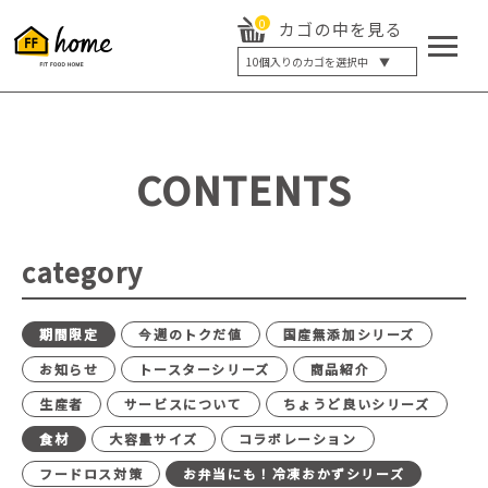
0
カゴの中を見る
10
個入りのカゴを選択中 ▼
5個入り
7個入り
10個入り
最大5%OFF
14個入り
最大8%OFF
CONTENTS
20個入り
最大12%OFF
category
期間限定
今週のトクだ値
国産無添加シリーズ
お知らせ
トースターシリーズ
商品紹介
生産者
サービスについて
ちょうど良いシリーズ
食材
大容量サイズ
コラボレーション
フードロス対策
お弁当にも！冷凍おかずシリーズ