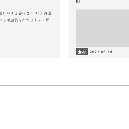
由
養だいすき谷村さん #1］身近
れる添加物をわかりやすく解
食材
2022.09.24