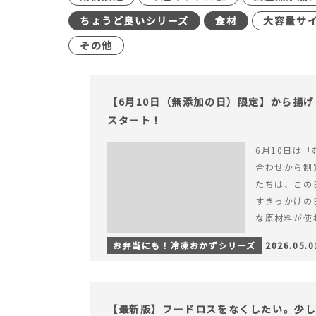
ちょうど良いシリーズ
食材
大容量サ
その他
【6月10日（無添加の日）限定】から揚
スタート！
6月10日は「
合わせから制
たちは、この
すきっかけの
な原材料が使
つくられている
お弁当にも！冷凍おかずシリーズ
2026.05.0
【6月10日
＆ナゲットの
【最新版】フードロスをなくしたい。少