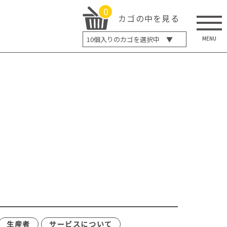
0
カゴの中を見る
MENU
10
個入りのカゴを選択中 ▼
5個入り
7個入り
10個入り
最大5%OFF
14個入り
最大8%OFF
20個入り
最大12%OFF
生産者
サービスについて