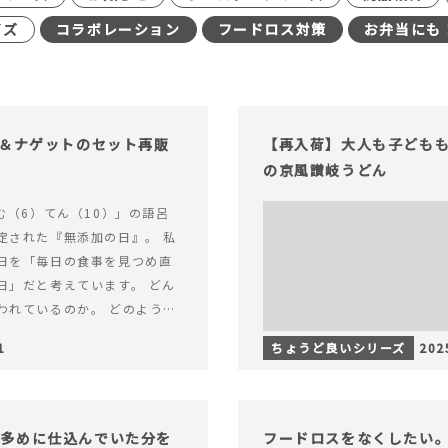
イズ
コラボレーション
フードロス対策
お弁当にも
げ＆ナゲットのセット再販
【再入荷】大人も子ども
の京風讃岐うどん
む（6）てん（10）」の語呂
定された『無添加の日』。 私
日を「毎日の食事を見つめ直
日」だと考えています。 どん
われているのか。 どのように
のか。&hellip; 続きを読む
1
ちょうど良いシリーズ
202
（無添加の日）限定】から揚げ
セット再販スタート！
し多めに仕込んでいた分を
フードロスをなくしたい