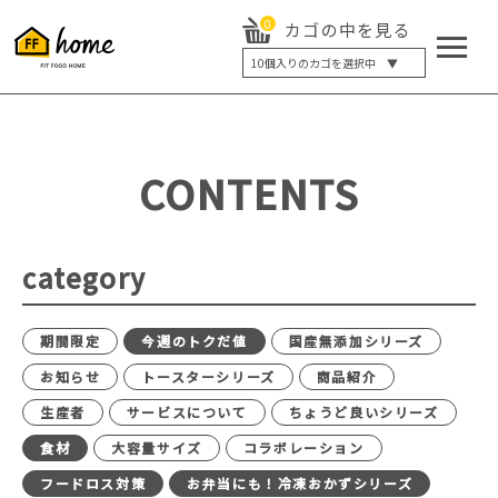
0
カゴの中を見る
10
個入りのカゴを選択中 ▼
5個入り
7個入り
10個入り
最大5%OFF
14個入り
最大8%OFF
CONTENTS
20個入り
最大12%OFF
category
期間限定
今週のトクだ値
国産無添加シリーズ
お知らせ
トースターシリーズ
商品紹介
生産者
サービスについて
ちょうど良いシリーズ
食材
大容量サイズ
コラボレーション
フードロス対策
お弁当にも！冷凍おかずシリーズ