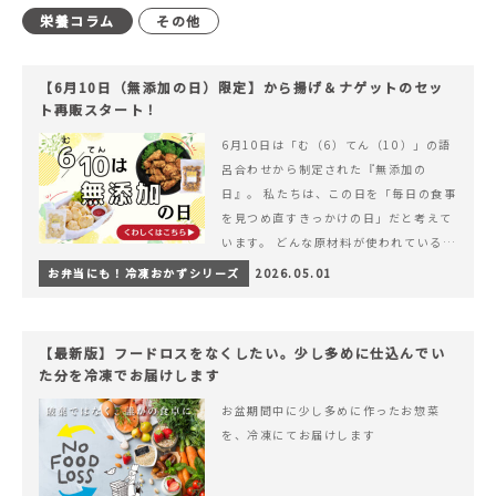
栄養コラム
その他
【6月10日（無添加の日）限定】から揚げ＆ナゲットのセッ
ト再販スタート！
6月10日は「む（6）てん（10）」の語
呂合わせから制定された『無添加の
日』。 私たちは、この日を「毎日の食事
を見つめ直すきっかけの日」だと考えて
います。 どんな原材料が使われているの
か。 どのようにつくられているのか。&
お弁当にも！冷凍おかずシリーズ
2026.05.01
hellip; 続きを読む 【6月10日（無添加
の日）限定】から揚げ＆ナゲットのセッ
ト再販スタート！
【最新版】フードロスをなくしたい。少し多めに仕込んでい
た分を冷凍でお届けします
お盆期間中に少し多めに作ったお惣菜
を、冷凍にてお届けします