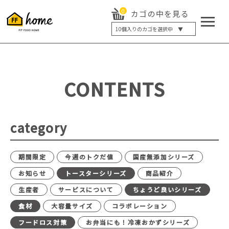
0
カゴの中を見る
10
個入りのカゴを選択中 ▼
5個入り
7個入り
10個入り
最大5%OFF
14個入り
最大8%OFF
CONTENTS
20個入り
最大12%OFF
category
期間限定
今週のトクだ値
国産無添加シリーズ
お知らせ
トースターシリーズ
商品紹介
生産者
サービスについて
ちょうど良いシリーズ
食材
大容量サイズ
コラボレーション
フードロス対策
お弁当にも！冷凍おかずシリーズ