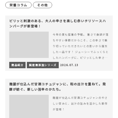
栄養コラム
その他
ピリッと刺激のある、大人の辛さを楽しむ赤いチリソースハ
ンバーグが新登場！
今年の夏も猛暑の予報。 暑さで食欲が落
ちやすい季節だからこそ、この辛さで乗
り切っていただきたいとの思いから誕生
した一品です！ ジューシーでふっくらと
したハンバーグに、ピリッとした辛さと
コク深い旨みが楽しめる特製チリソース
商品紹介
国産無添加シリーズ
2026.07.13
&hellip; 続きを読む ピリッと刺激のあ
る、大人の辛さを楽しむ赤いチリソース
ハンバーグが新登場！
麹屋が仕込んだ甘酒コチュジャンに、和の出汁を重ねて。発
酵が紡ぐ、新しい旨辛のかたち。
麹屋が仕込んだ甘酒コチュジャンのやさ
しい甘みと、出汁の旨みを活かした新作
が登場！