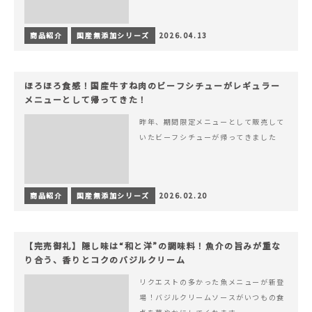
商品紹介
国産無添加シリーズ
2026.04.13
ほろほろ食感！国産牛すね肉のビーフシチューがレギュラー
メニューとして帰ってきた！
昨年、期間限定メニューとして販売して
いたビーフシチューが帰ってきました
商品紹介
国産無添加シリーズ
2026.02.20
【完売御礼】隠し味は“和と洋”の調味料！魚介の旨みが重な
り合う、香りとコクのバジルクリーム
リクエストの多かった魚メニューが新登
場！バジルクリームソースがいつもの食