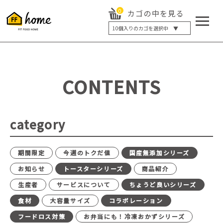
0
カゴの中を見る
10
個入りのカゴを選択中 ▼
5個入り
7個入り
10個入り
最大5%OFF
14個入り
最大8%OFF
CONTENTS
20個入り
最大12%OFF
category
期間限定
今週のトクだ値
国産無添加シリーズ
お知らせ
トースターシリーズ
商品紹介
生産者
サービスについて
ちょうど良いシリーズ
食材
大容量サイズ
コラボレーション
フードロス対策
お弁当にも！冷凍おかずシリーズ