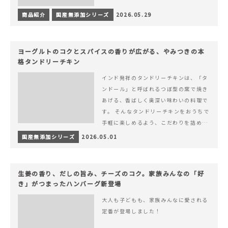
商品紹介
国産無添加シリーズ
2026.05.29
ヨーグルトのコクとスパイスの香りが広がる、やみつきの本
格タンドリーチキン
インド発祥のタンドリーチキンは、「タ
ンドール」と呼ばれるつぼ型の窯で焼き
あげる、香ばしく奥深い味わいの料理で
す。 そんなタンドリーチキンをおうちで
手軽に楽しめるよう、こだわりを詰め込
んで仕上げました。 様々なシーンでお召
国産無添加シリーズ
2026.05.01
&hellip; 続きを読む ヨーグルトのコク
とスパイスの香りが広がる、やみつきの
本格タンドリーチキン
生姜の香り、だしの旨み、チーズのコク。家族みんなの「好
き」がつまったハンバーグ新登場
大人も子どもも、家族みんなに愛される
定番が登場しました！