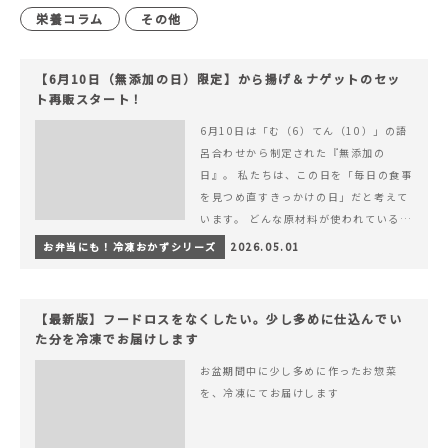
栄養コラム
その他
【6月10日（無添加の日）限定】から揚げ＆ナゲットのセッ
ト再販スタート！
6月10日は「む（6）てん（10）」の語
呂合わせから制定された『無添加の
日』。 私たちは、この日を「毎日の食事
を見つめ直すきっかけの日」だと考えて
います。 どんな原材料が使われているの
か。 どのようにつくられているのか。&
お弁当にも！冷凍おかずシリーズ
2026.05.01
hellip; 続きを読む 【6月10日（無添加
の日）限定】から揚げ＆ナゲットのセッ
ト再販スタート！
【最新版】フードロスをなくしたい。少し多めに仕込んでい
た分を冷凍でお届けします
お盆期間中に少し多めに作ったお惣菜
を、冷凍にてお届けします