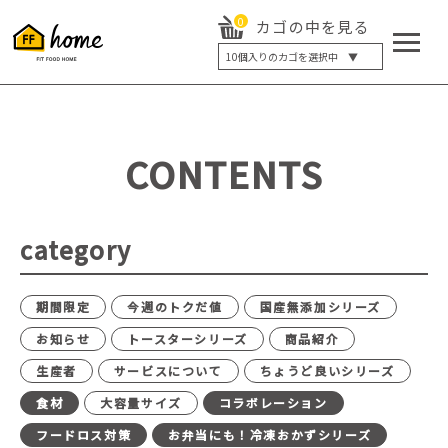
0
カゴの中を見る
10
個入りのカゴを選択中 ▼
5個入り
7個入り
10個入り
最大5%OFF
14個入り
最大8%OFF
CONTENTS
20個入り
最大12%OFF
category
期間限定
今週のトクだ値
国産無添加シリーズ
お知らせ
トースターシリーズ
商品紹介
生産者
サービスについて
ちょうど良いシリーズ
食材
大容量サイズ
コラボレーション
フードロス対策
お弁当にも！冷凍おかずシリーズ