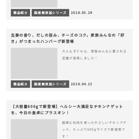
商品紹介
国産無添加シリーズ
2026.05.29
生姜の香り、だしの旨み、チーズのコク。家族みんなの「好
き」がつまったハンバーグ新登場
大人も子どもも、家族みんなに愛される
定番が登場しました！
商品紹介
国産無添加シリーズ
2026.04.13
【大容量600gで新登場】ヘルシー大満足なチキンナゲット
を、今日の食卓にプラスオン！
国産むね肉を使ったやさしいチキンナゲ
ット、たっぷり600gサイズで新登場で
す！