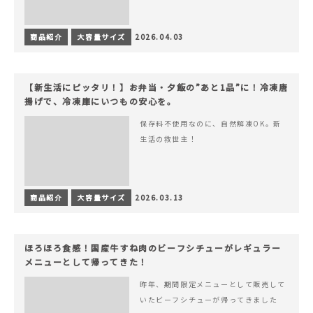
商品紹介
大容量サイズ
2026.04.03
【新生活にピッタリ！】お弁当・夕飯の”あと1品”に！冷凍唐
揚げで、冷凍庫にいつもの安心を。
保存料不使用なのに、自然解凍OK。新
生活の救世主！
商品紹介
大容量サイズ
2026.03.13
ほろほろ食感！国産牛すね肉のビーフシチューがレギュラー
メニューとして帰ってきた！
昨年、期間限定メニューとして販売して
いたビーフシチューが帰ってきました