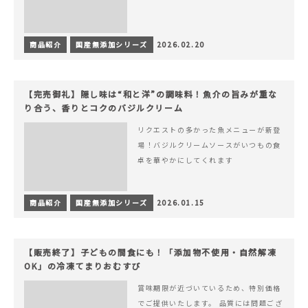
商品紹介
国産無添加シリーズ
2026.02.20
【完売御礼】隠し味は“和と洋”の調味料！魚介の旨みが重な
り合う、香りとコクのバジルクリーム
リクエストの多かった魚メニューが新登
場！バジルクリームソースがいつもの食
卓を華やかにしてくれます
商品紹介
国産無添加シリーズ
2026.01.15
【販売終了】子どもの間食にも！「添加物不使用・自然解凍
OK」の冷凍てまりおむすび
賞味期限が近づいているため、特別価格
でご提供いたします。 品質には問題ござ