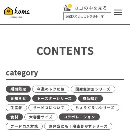
0
カゴの中を見る
10
個入りのカゴを選択中 ▼
5個入り
7個入り
10個入り
最大5%OFF
14個入り
最大8%OFF
CONTENTS
20個入り
最大12%OFF
category
期間限定
今週のトクだ値
国産無添加シリーズ
お知らせ
トースターシリーズ
商品紹介
生産者
サービスについて
ちょうど良いシリーズ
食材
大容量サイズ
コラボレーション
フードロス対策
お弁当にも！冷凍おかずシリーズ