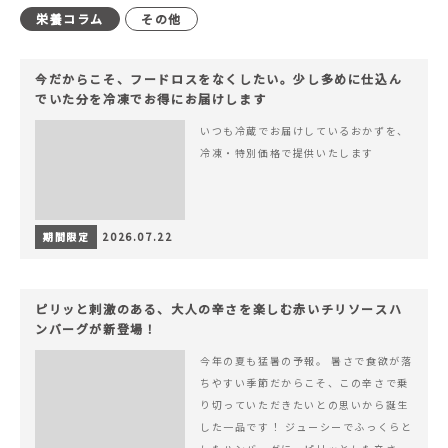
栄養コラム
その他
今だからこそ、フードロスをなくしたい。少し多めに仕込ん
でいた分を冷凍でお得にお届けします
いつも冷蔵でお届けしているおかずを、
冷凍・特別価格で提供いたします
期間限定
2026.07.22
ピリッと刺激のある、大人の辛さを楽しむ赤いチリソースハ
ンバーグが新登場！
今年の夏も猛暑の予報。 暑さで食欲が落
ちやすい季節だからこそ、この辛さで乗
り切っていただきたいとの思いから誕生
した一品です！ ジューシーでふっくらと