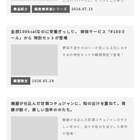
したハンバーグに、ピリッとした辛さと
コク深い旨みが楽しめる特製チリソース
商品紹介
国産無添加シリーズ
2026.07.13
&hellip; 続きを読む ピリッと刺激のあ
る、大人の辛さを楽しむ赤いチリソース
ハンバーグが新登場！
全部100kcalなのに栄養ぎっしり。 姉妹サービス「#100ミ
ール」から 特別セットが登場
野菜不足やカロリーが気になる方におす
すめの特別セットが期間限定で登場！
期間限定
2026.05.29
麹屋が仕込んだ甘酒コチュジャンに、和の出汁を重ねて。発
酵が紡ぐ、新しい旨辛のかたち。
麹屋が仕込んだ甘酒コチュジャンのやさ
しい甘みと、出汁の旨みを活かした新作
が登場！