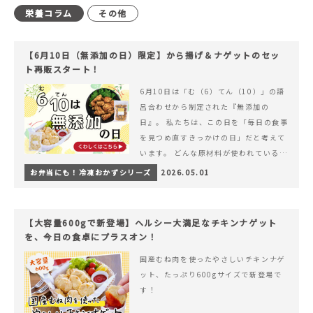
栄養コラム
その他
【6月10日（無添加の日）限定】から揚げ＆ナゲットのセッ
ト再販スタート！
6月10日は「む（6）てん（10）」の語
呂合わせから制定された『無添加の
日』。 私たちは、この日を「毎日の食事
を見つめ直すきっかけの日」だと考えて
います。 どんな原材料が使われているの
か。 どのようにつくられているのか。&
お弁当にも！冷凍おかずシリーズ
2026.05.01
hellip; 続きを読む 【6月10日（無添加
の日）限定】から揚げ＆ナゲットのセッ
ト再販スタート！
【大容量600gで新登場】ヘルシー大満足なチキンナゲット
を、今日の食卓にプラスオン！
国産むね肉を使ったやさしいチキンナゲ
ット、たっぷり600gサイズで新登場で
す！