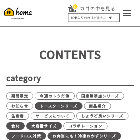
0
カゴの中を見る
10
個入りのカゴを選択中 ▼
5個入り
7個入り
10個入り
最大5%OFF
14個入り
最大8%OFF
CONTENTS
20個入り
最大12%OFF
category
期間限定
今週のトクだ値
国産無添加シリーズ
お知らせ
トースターシリーズ
商品紹介
生産者
サービスについて
ちょうど良いシリーズ
食材
大容量サイズ
コラボレーション
フードロス対策
お弁当にも！冷凍おかずシリーズ