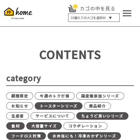
0
カゴの中を見る
10
個入りのカゴを選択中 ▼
5個入り
7個入り
10個入り
最大5%OFF
14個入り
最大8%OFF
CONTENTS
20個入り
最大12%OFF
category
期間限定
今週のトクだ値
国産無添加シリーズ
お知らせ
トースターシリーズ
商品紹介
生産者
サービスについて
ちょうど良いシリーズ
食材
大容量サイズ
コラボレーション
フードロス対策
お弁当にも！冷凍おかずシリーズ