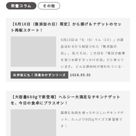
栄養コラム
その他
【6月10日（無添加の日）限定】から揚げ＆ナゲットのセッ
ト再販スタート！
6月10日は「む（6）てん（10）」の語
呂合わせから制定された『無添加の
日』。 私たちは、この日を「毎日の食事
を見つめ直すきっかけの日」だと考えて
います。 どんな原材料が使われているの
か。 どのようにつくられているのか。&
お弁当にも！冷凍おかずシリーズ
2026.05.01
hellip; 続きを読む 【6月10日（無添加
の日）限定】から揚げ＆ナゲットのセッ
ト再販スタート！
【大容量600gで新登場】ヘルシー大満足なチキンナゲット
を、今日の食卓にプラスオン！
国産むね肉を使ったやさしいチキンナゲ
ット、たっぷり600gサイズで新登場で
す！