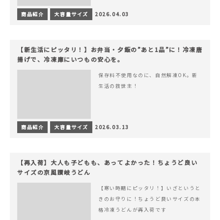
商品紹介
大容量サイズ
2026.04.03
【新生活にピッタリ！】お弁当・夕飯の”あと1品”に！冷凍唐
揚げで、冷凍庫にいつもの安心を。
保存料不使用なのに、自然解凍OK。新
生活の救世主！
商品紹介
大容量サイズ
2026.03.13
【再入荷】大人も子どもも、あってよかった！ちょうど良い
サイズの京風讃岐うどん
【寒い時期にピッタリ！】いざというと
きのお守りに！ちょうど良いサイズの本
格冷凍うどんが再入荷です