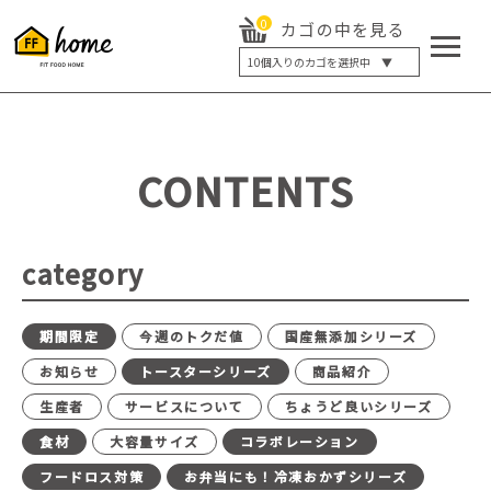
0
カゴの中を見る
10
個入りのカゴを選択中 ▼
5個入り
7個入り
10個入り
最大5%OFF
14個入り
最大8%OFF
CONTENTS
20個入り
最大12%OFF
category
期間限定
今週のトクだ値
国産無添加シリーズ
お知らせ
トースターシリーズ
商品紹介
生産者
サービスについて
ちょうど良いシリーズ
食材
大容量サイズ
コラボレーション
フードロス対策
お弁当にも！冷凍おかずシリーズ