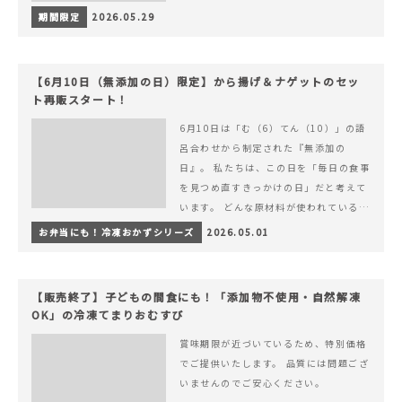
期間限定
2026.05.29
【6月10日（無添加の日）限定】から揚げ＆ナゲットのセッ
ト再販スタート！
6月10日は「む（6）てん（10）」の語
呂合わせから制定された『無添加の
日』。 私たちは、この日を「毎日の食事
を見つめ直すきっかけの日」だと考えて
います。 どんな原材料が使われているの
か。 どのようにつくられているのか。&
お弁当にも！冷凍おかずシリーズ
2026.05.01
hellip; 続きを読む 【6月10日（無添加
の日）限定】から揚げ＆ナゲットのセッ
ト再販スタート！
【販売終了】子どもの間食にも！「添加物不使用・自然解凍
OK」の冷凍てまりおむすび
賞味期限が近づいているため、特別価格
でご提供いたします。 品質には問題ござ
いませんのでご安心ください。